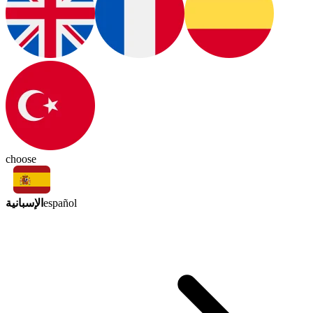
choose
الإسبانية
español