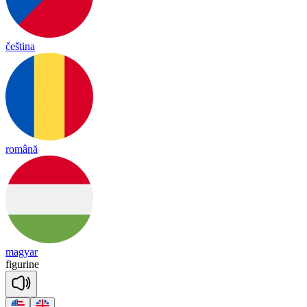
čeština
română
magyar
fig
u
rine