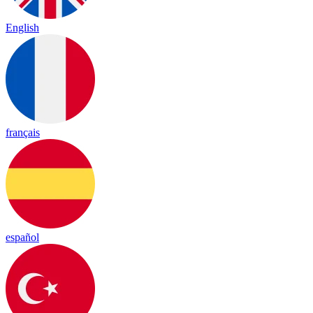
English
français
español