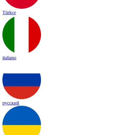
Türkçe
italiano
русский