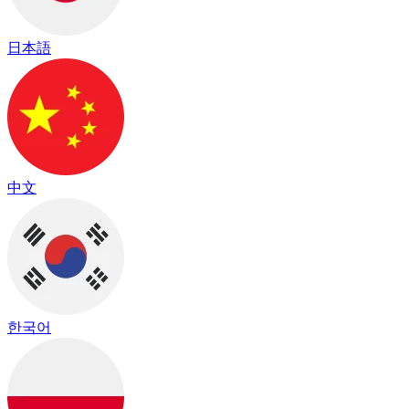
日本語
中文
한국어