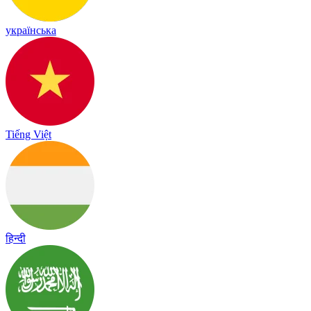
українська
Tiếng Việt
हिन्दी