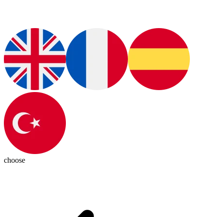
choose