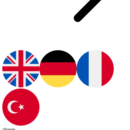
choose