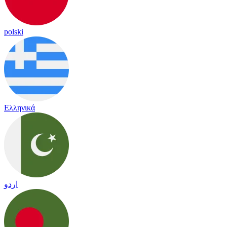
polski
Ελληνικά
اردو