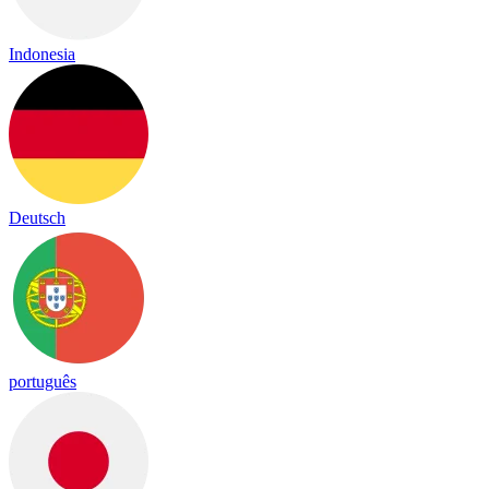
Indonesia
Deutsch
português