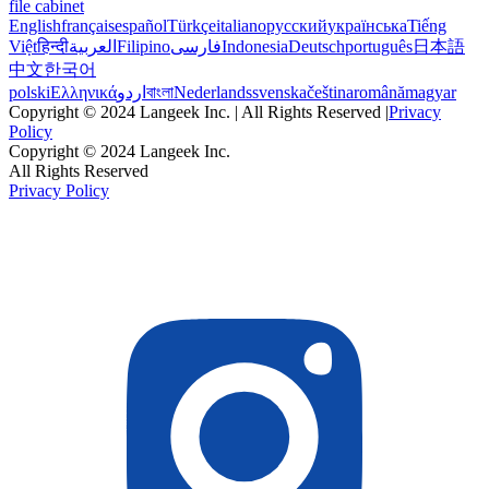
file cabinet
English
français
español
Türkçe
italiano
русский
українська
Tiếng
Việt
हिन्दी
العربية
Filipino
فارسی
Indonesia
Deutsch
português
日本語
中文
한국어
polski
Ελληνικά
اردو
বাংলা
Nederlands
svenska
čeština
română
magyar
Copyright © 2024 Langeek Inc. | All Rights Reserved |
Privacy
Policy
Copyright © 2024 Langeek Inc.
All Rights Reserved
Privacy Policy