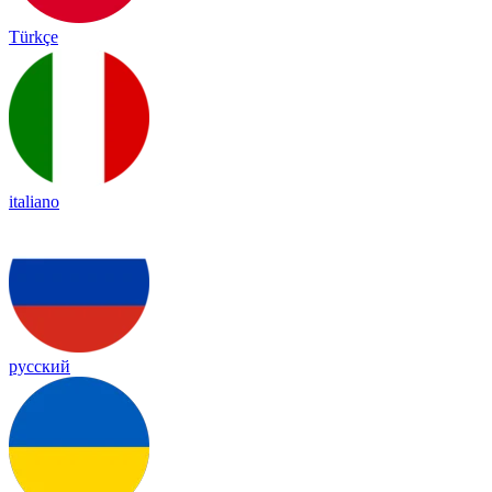
Türkçe
italiano
русский