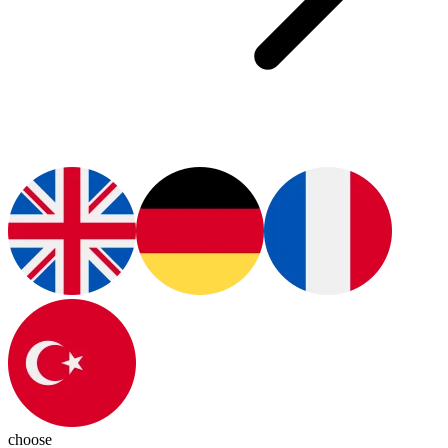
choose