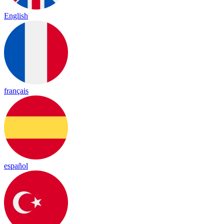
English
français
español