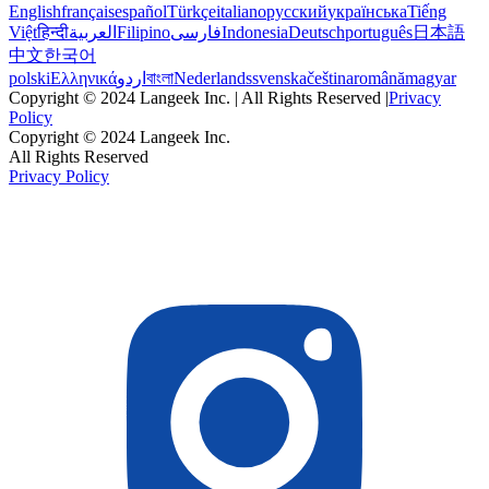
English
français
español
Türkçe
italiano
русский
українська
Tiếng
Việt
हिन्दी
العربية
Filipino
فارسی
Indonesia
Deutsch
português
日本語
中文
한국어
polski
Ελληνικά
اردو
বাংলা
Nederlands
svenska
čeština
română
magyar
Copyright © 2024 Langeek Inc. | All Rights Reserved |
Privacy
Policy
Copyright © 2024 Langeek Inc.
All Rights Reserved
Privacy Policy