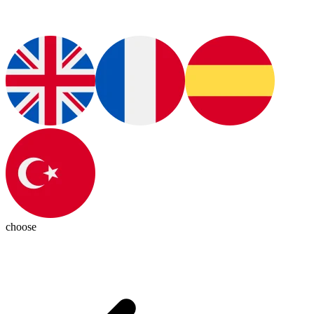
choose