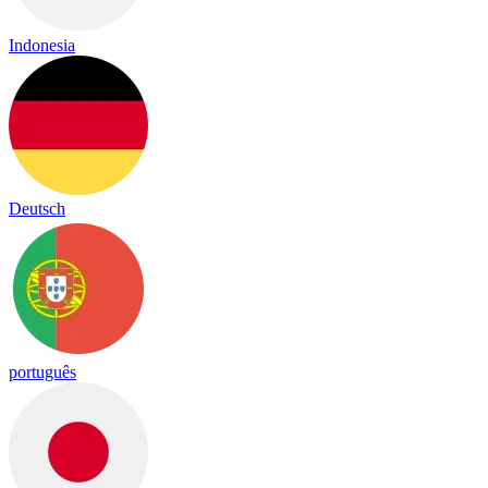
Indonesia
Deutsch
português