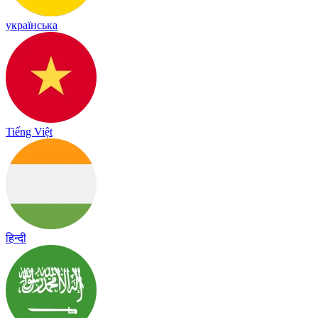
українська
Tiếng Việt
हिन्दी