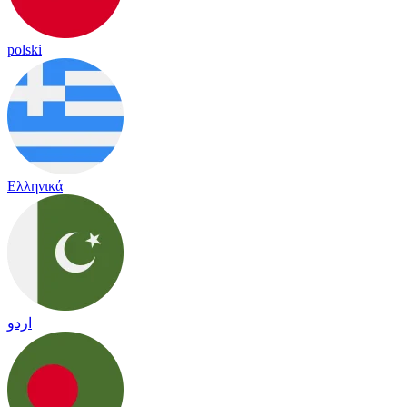
polski
Ελληνικά
اردو