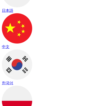
日本語
中文
한국어