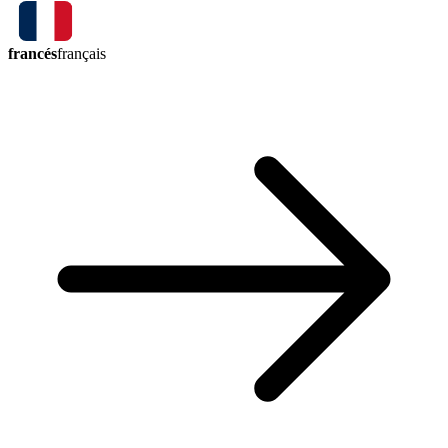
francés
français