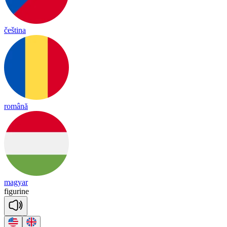
čeština
română
magyar
fig
u
rine