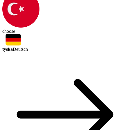
choose
tyska
Deutsch