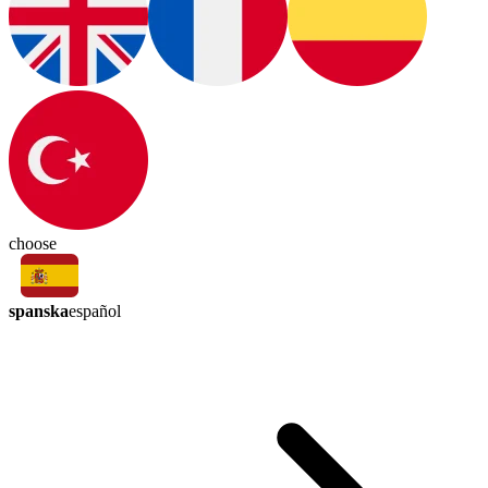
choose
spanska
español