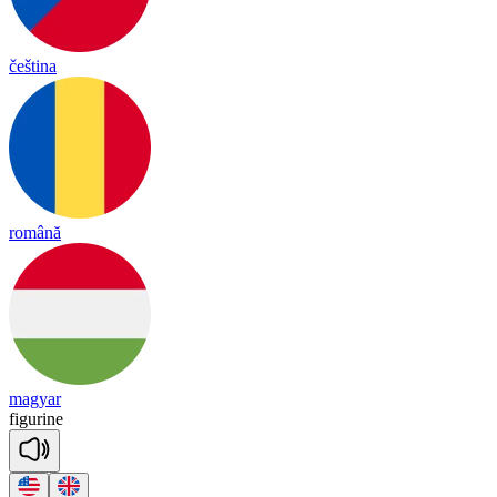
čeština
română
magyar
fig
u
rine