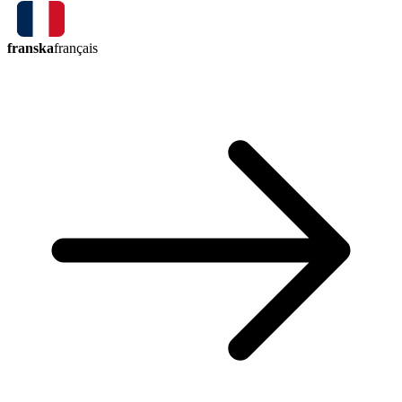
franska
français