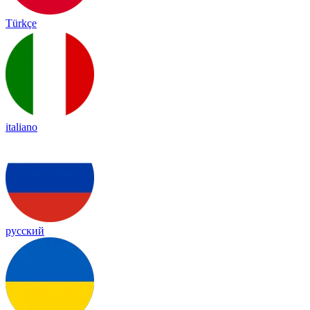
Türkçe
italiano
русский