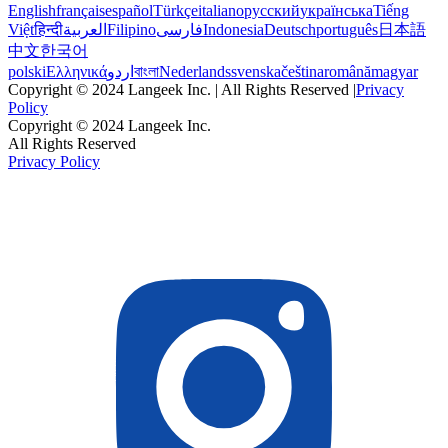
English
français
español
Türkçe
italiano
русский
українська
Tiếng
Việt
हिन्दी
العربية
Filipino
فارسی
Indonesia
Deutsch
português
日本語
中文
한국어
polski
Ελληνικά
اردو
বাংলা
Nederlands
svenska
čeština
română
magyar
Copyright © 2024 Langeek Inc. | All Rights Reserved |
Privacy
Policy
Copyright © 2024 Langeek Inc.
All Rights Reserved
Privacy Policy