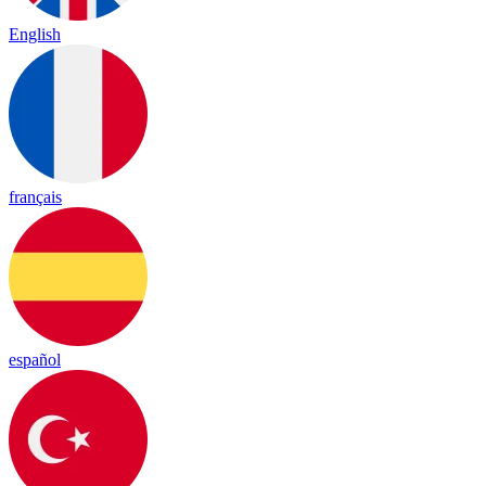
English
français
español