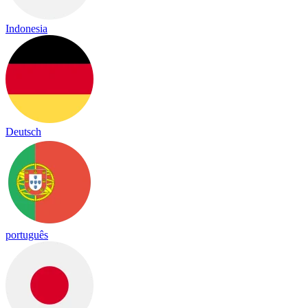
Indonesia
Deutsch
português