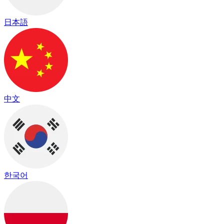
日本語
中文
한국어