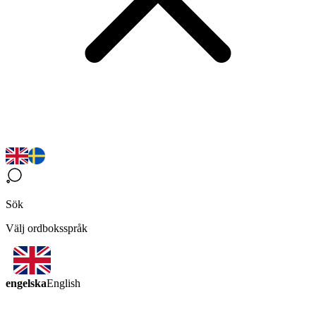
Sök
Välj ordboksspråk
engelska
English