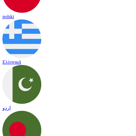
polski
Ελληνικά
اردو