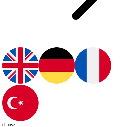
choose