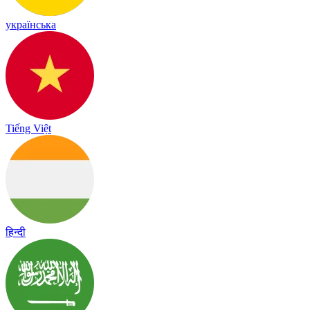
українська
Tiếng Việt
हिन्दी