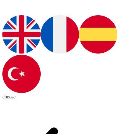
choose