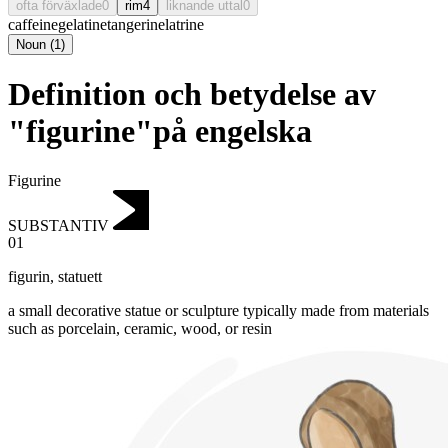
ofta förväxlade
0
rim
4
liknande uttal
0
caffeine
gelatine
tangerine
latrine
Noun
(
1
)
Definition och betydelse av
"figurine"på engelska
Figurine
SUBSTANTIV
01
figurin
,
statuett
a small decorative statue or sculpture typically made from materials
such as porcelain, ceramic, wood, or resin