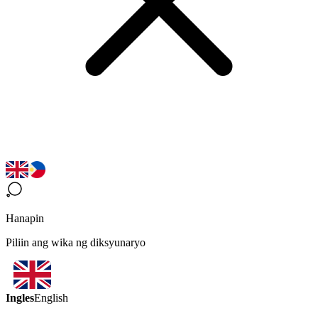
Hanapin
Piliin ang wika ng diksyunaryo
Ingles
English