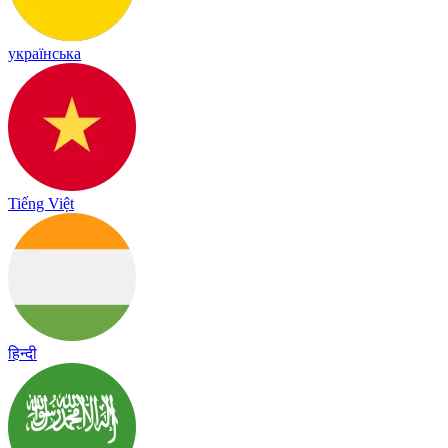
українська
Tiếng Việt
हिन्दी