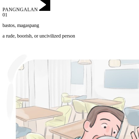
PANGNGALAN
01
bastos
,
magaspang
a rude, boorish, or uncivilized person