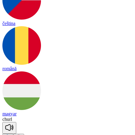
čeština
română
magyar
churl