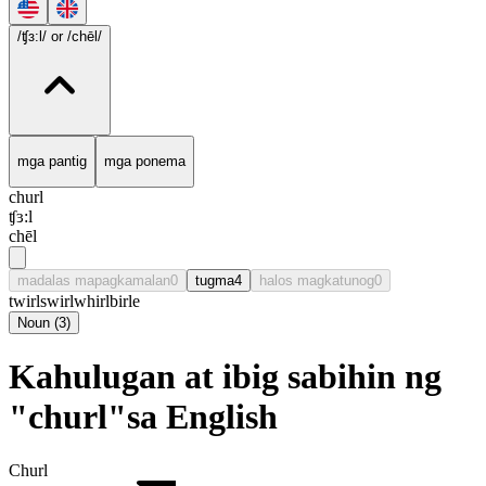
/ʧɜ:l/
or /chēl/
mga pantig
mga ponema
churl
ʧɜ:l
chēl
madalas mapagkamalan
0
tugma
4
halos magkatunog
0
twirl
swirl
whirl
birle
Noun
(
3
)
Kahulugan at ibig sabihin ng
"churl"sa English
Churl