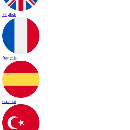
English
français
español