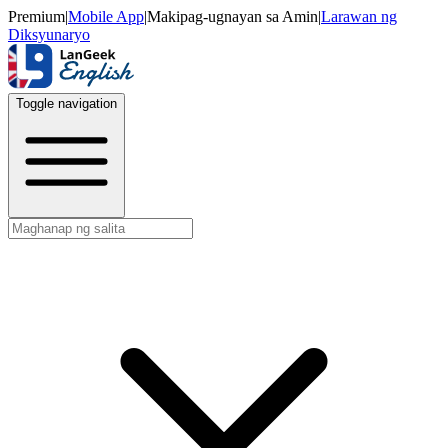
Premium
|
Mobile App
|
Makipag-ugnayan sa Amin
|
Larawan ng
Diksyunaryo
Toggle navigation