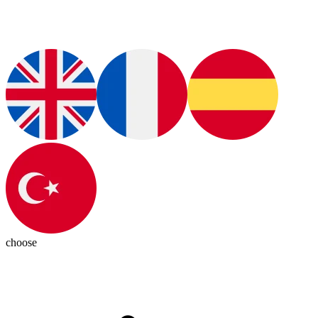
choose