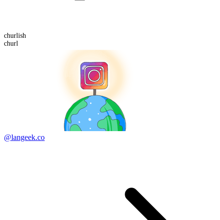
churl
ish
churl
@langeek.co