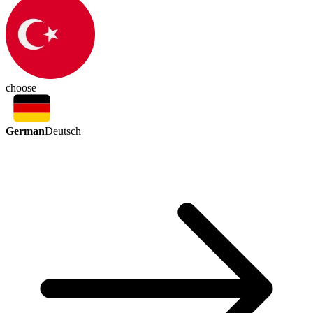
choose
German
Deutsch