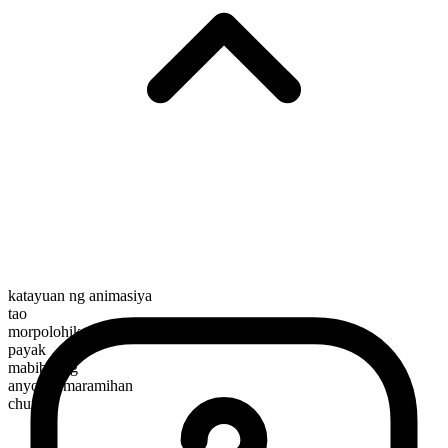
katayuan ng animasiya
tao
morpolohikal na kayarian
payak
mabibilang
anyo ng maramihan
churls