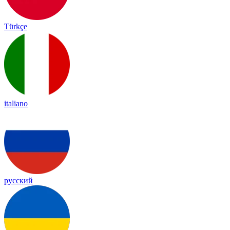
Türkçe
italiano
русский