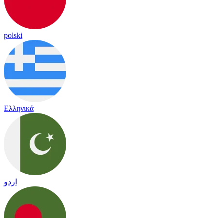
polski
Ελληνικά
اردو