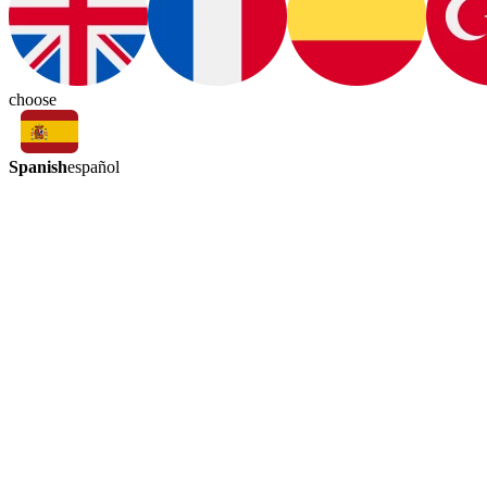
choose
Spanish
español