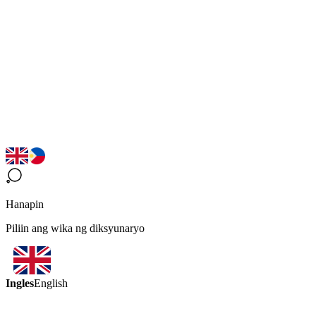
Hanapin
Piliin ang wika ng diksyunaryo
Ingles
English