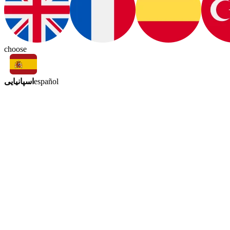
choose
اسپانیایی
español