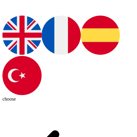
choose