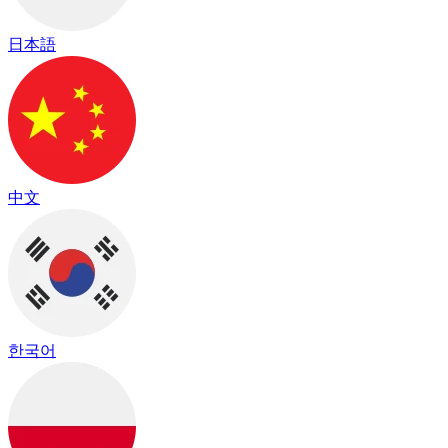
日本語
中文
한국어