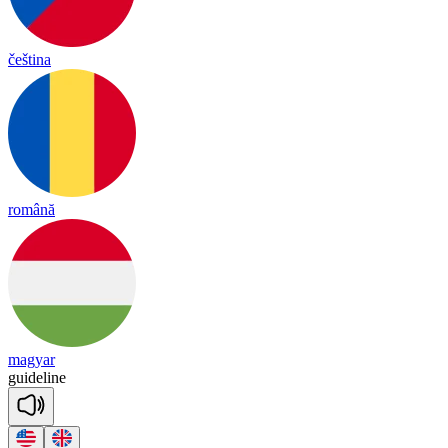
čeština
română
magyar
guide
line