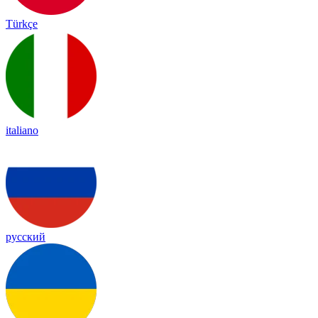
Türkçe
italiano
русский