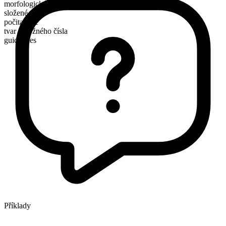
morfologické složení
složené
počitatelné
tvar množného čísla
guidelines
Příklady