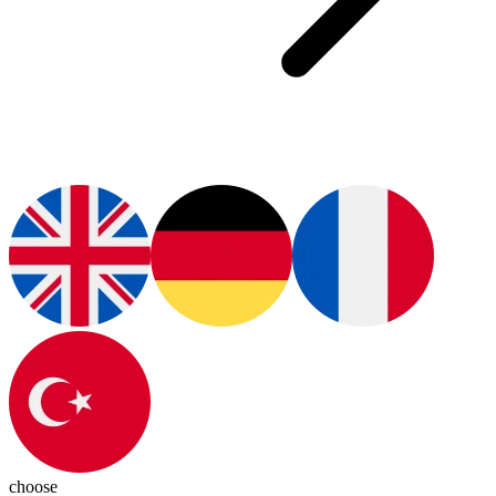
choose