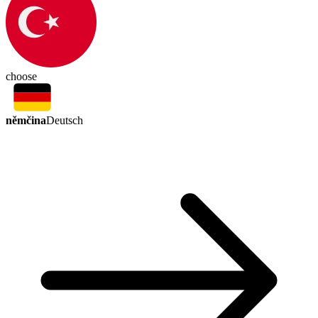
choose
němčina
Deutsch