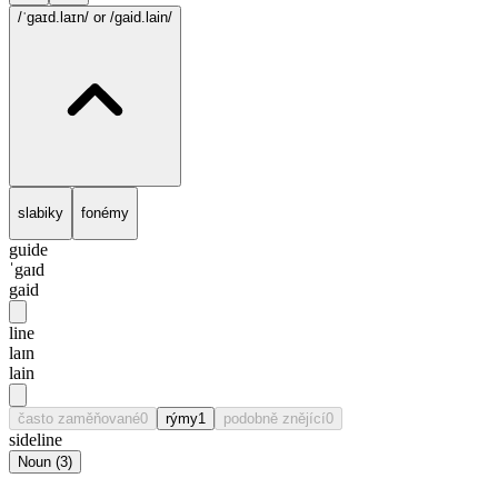
/ˈgaɪd.laɪn/
or /gaid.lain/
slabiky
fonémy
guide
ˈgaɪd
gaid
line
laɪn
lain
často zaměňované
0
rýmy
1
podobně znějící
0
sideline
Noun
(
3
)