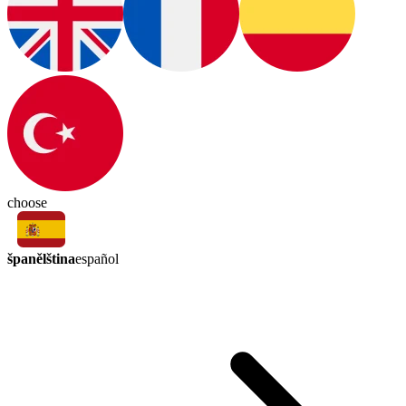
choose
španělština
español