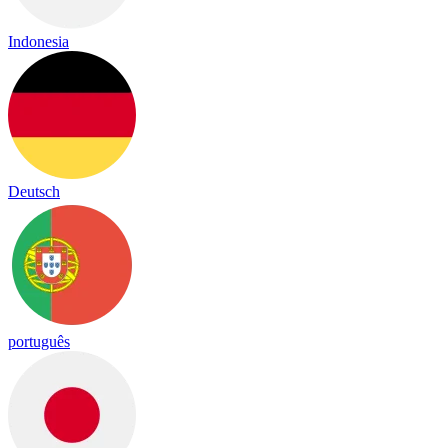
Indonesia
Deutsch
português