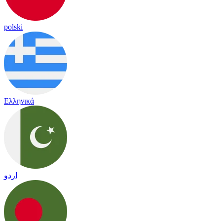
polski
Ελληνικά
اردو