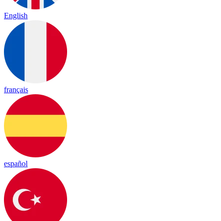
English
français
español