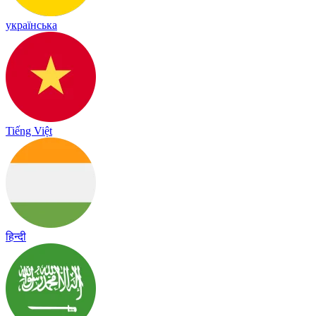
українська
Tiếng Việt
हिन्दी