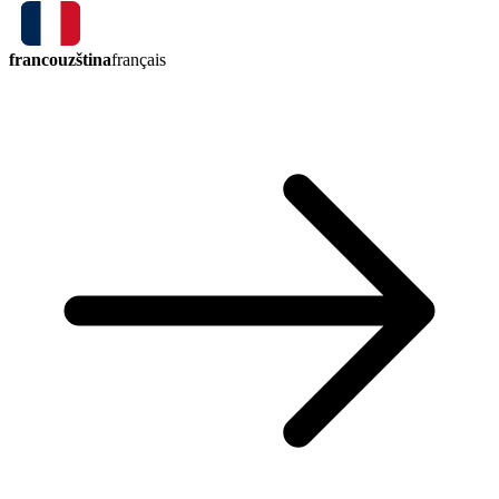
francouzština
français