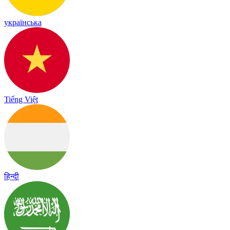
українська
Tiếng Việt
हिन्दी