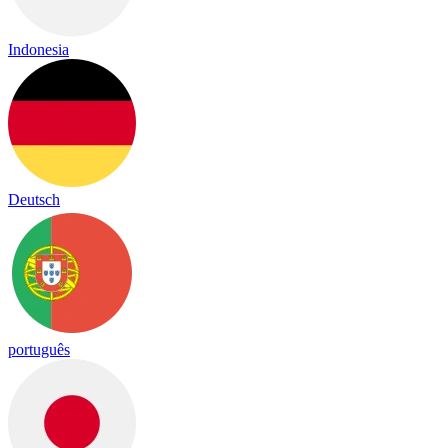
Indonesia
Deutsch
português