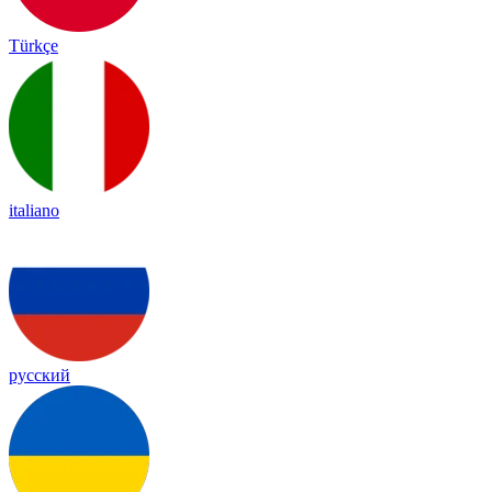
Türkçe
italiano
русский