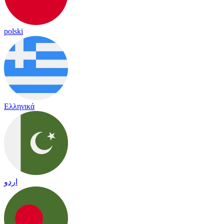
polski
Ελληνικά
اردو