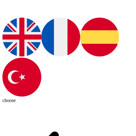
choose