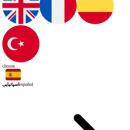
choose
اسپانیایی
español