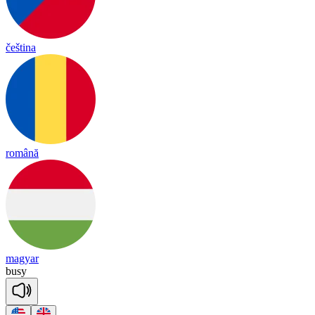
čeština
română
magyar
bu
sy