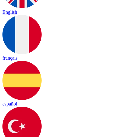
English
français
español