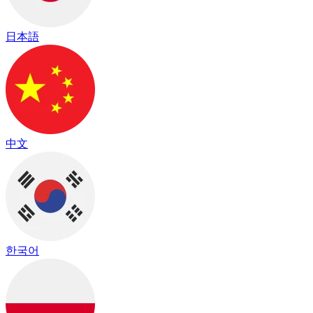
日本語
中文
한국어