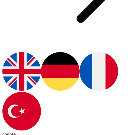
choose