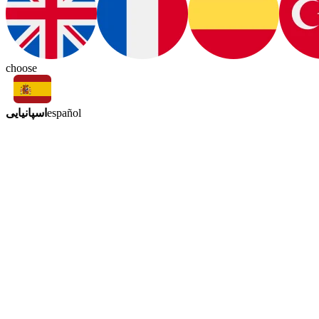
choose
اسپانیایی
español