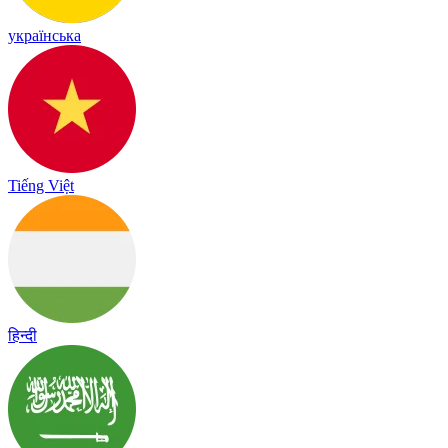
українська
Tiếng Việt
हिन्दी