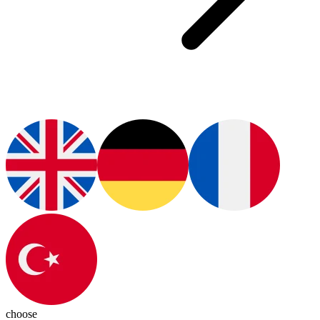
choose