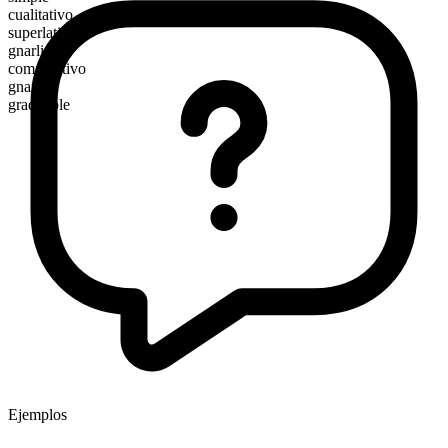
cualitativo
superlativo
gnarliest
comparativo
gnarlier
graduable
Ejemplos