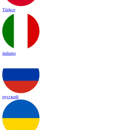
Türkçe
italiano
русский