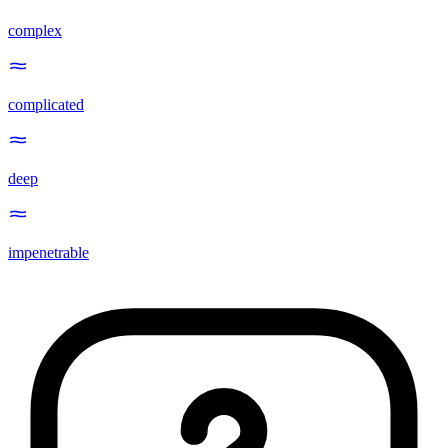
complex
complicated
deep
impenetrable