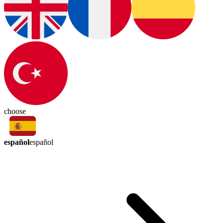
choose
español
español