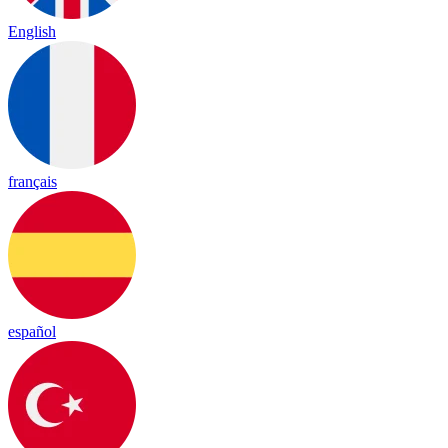
English
français
español