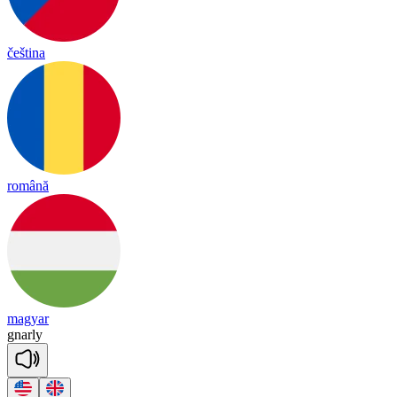
čeština
română
magyar
gnar
ly