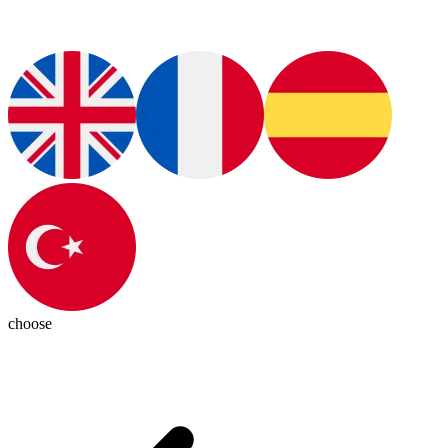
choose