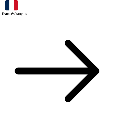
francés
français