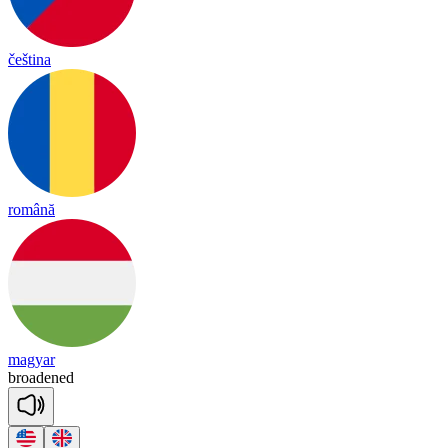
čeština
română
magyar
broa
dened