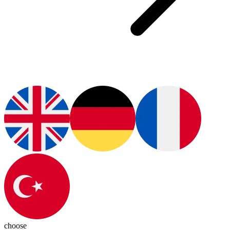
choose