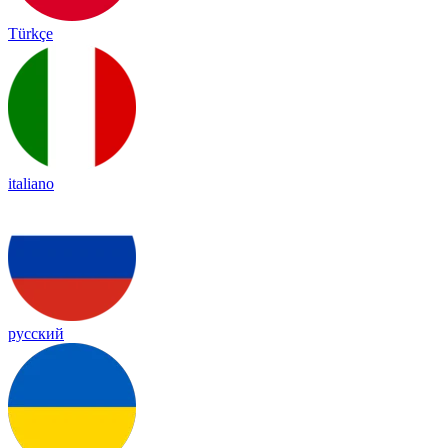
Türkçe
italiano
русский