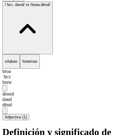
/ˈbrɔ:.dənd/
or /braw.dēnd/
sílabas
fonemas
broa
ˈbrɔ:
braw
dened
dənd
dēnd
Adjective
(
1
)
Definición y significado de