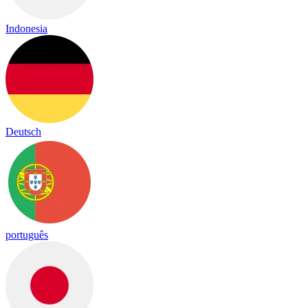
Indonesia
Deutsch
português