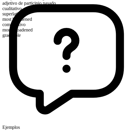
adjetivo de participio pasado
cualitativo
superlativo
most broadened
comparativo
more broadened
graduable
Ejemplos