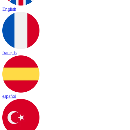
English
français
español