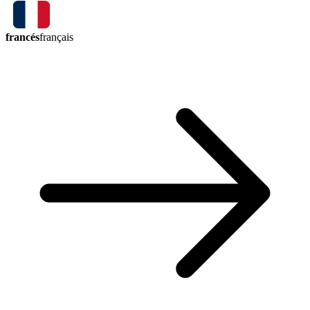
francés
français