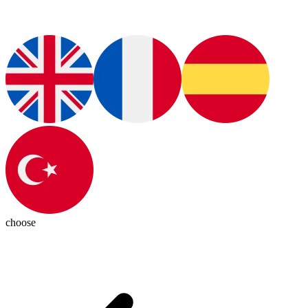
choose