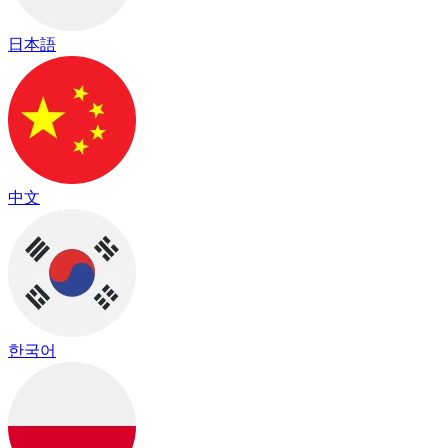
日本語
中文
한국어