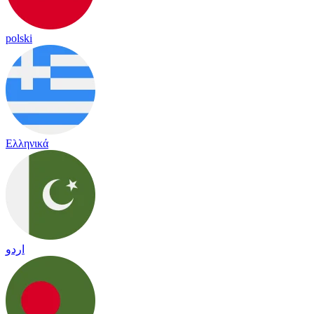
polski
Ελληνικά
اردو