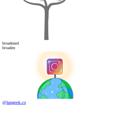
broaden
ed
broaden
@langeek.co