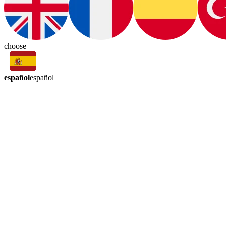
choose
español
español