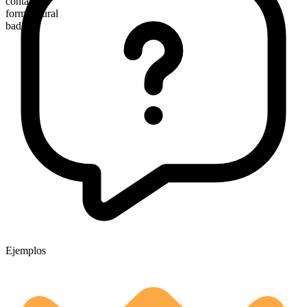
contable
forma plural
badgers
Ejemplos