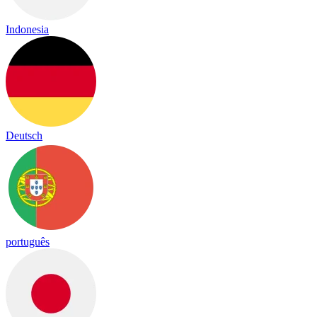
Indonesia
Deutsch
português