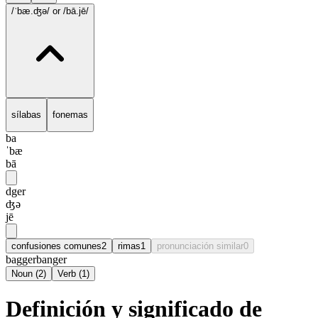
/ˈbæ.ʤə/
or /bā.jē/
sílabas
fonemas
ba
ˈbæ
bā
dger
ʤə
jē
confusiones comunes
2
rimas
1
pronunciación similar
0
bagger
banger
Noun
(
2
)
Verb
(
1
)
Definición y significado de