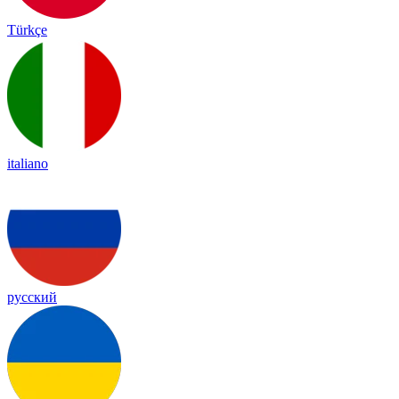
Türkçe
italiano
русский