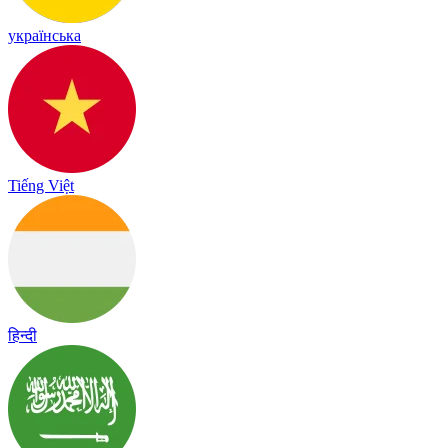
українська
Tiếng Việt
हिन्दी