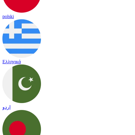
polski
Ελληνικά
اردو