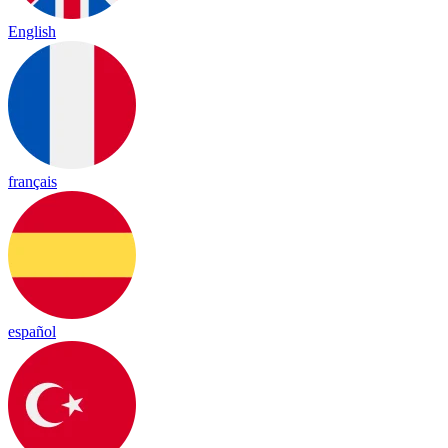
English
français
español