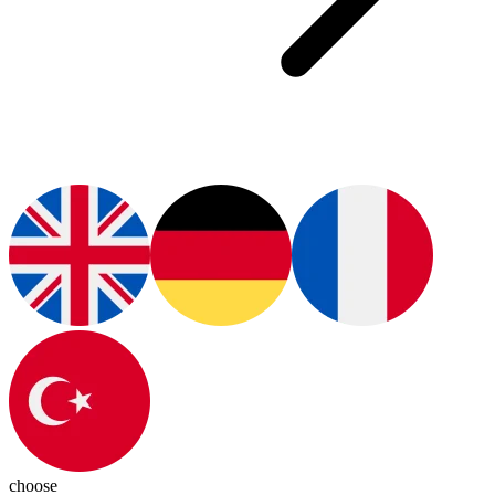
choose