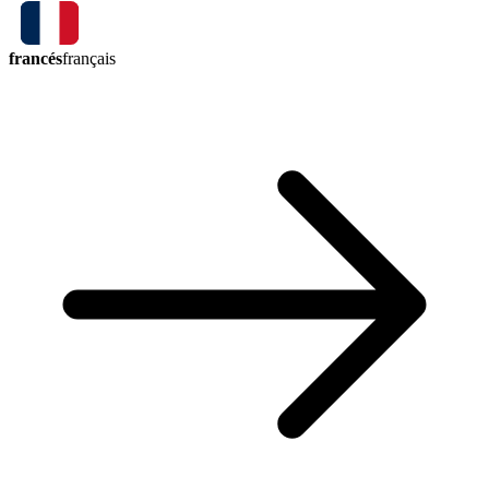
francés
français