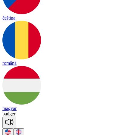
čeština
română
magyar
ba
dger