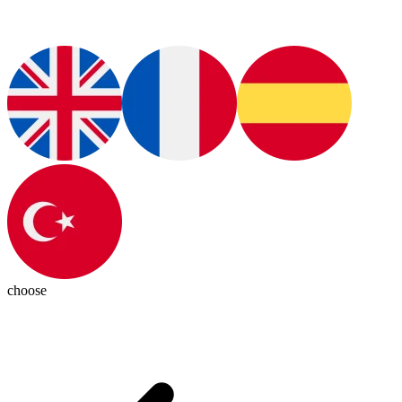
choose