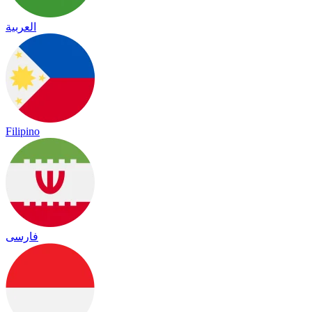
العربية
Filipino
فارسی