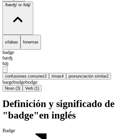
/bæʤ/
or /bāj/
sílabas
fonemas
badge
bæʤ
bāj
confusiones comunes
3
rimas
4
pronunciación similar
2
barge
budge
bodge
Noun
(
3
)
Verb
(
1
)
Definición y significado de
"badge"en inglés
Badge