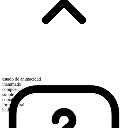
estado de animacidad
inanimado
composición morfológica
simple
contable
forma plural
badges