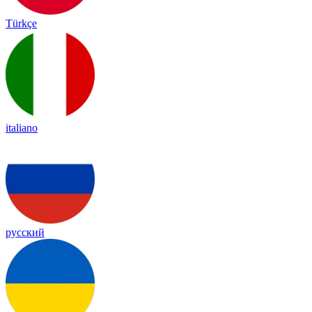
Türkçe
italiano
русский