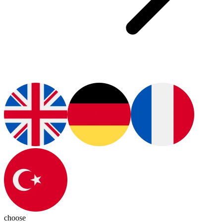
choose