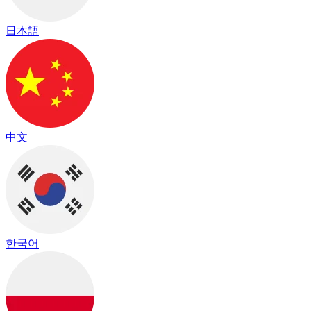
日本語
中文
한국어