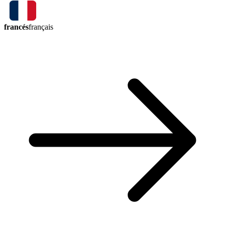
francés
français