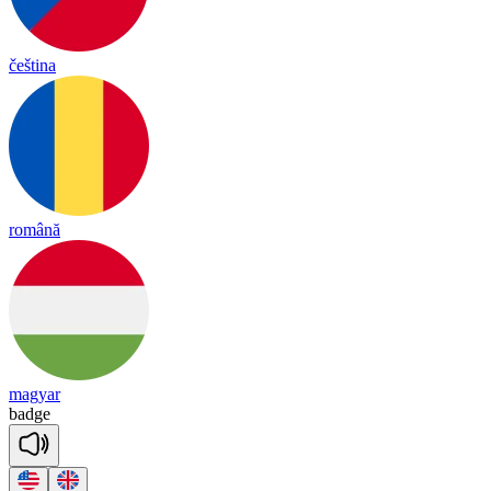
čeština
română
magyar
badge