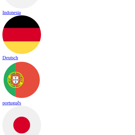
Indonesia
Deutsch
português