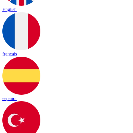
English
français
español