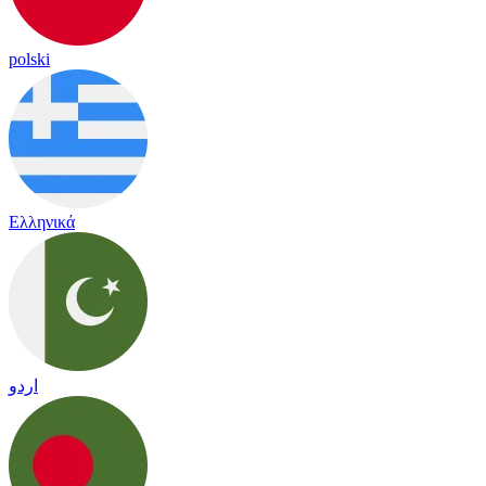
polski
Ελληνικά
اردو