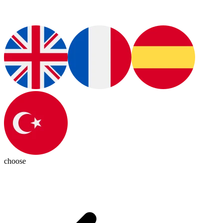
choose