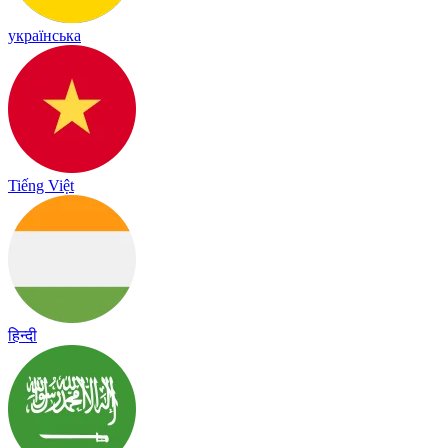
українська
Tiếng Việt
हिन्दी