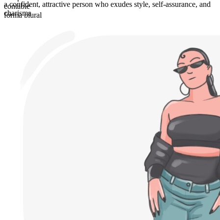
a confident, attractive person who exudes style, self-assurance, and
contable
charisma
forma plural
baddies