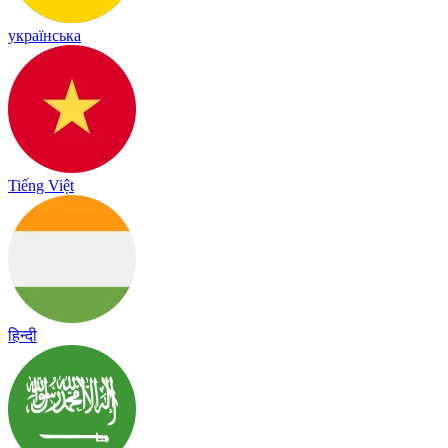
українська
Tiếng Việt
हिन्दी