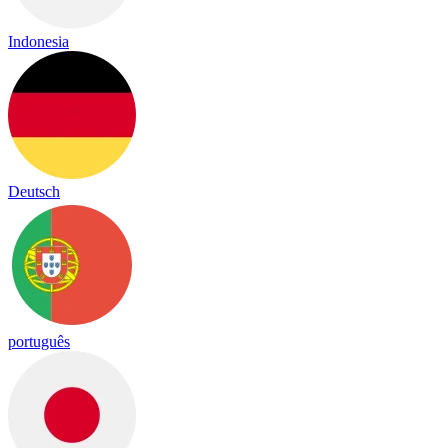
Indonesia
Deutsch
português