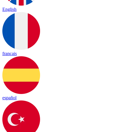
English
français
español