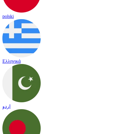
polski
Ελληνικά
اردو