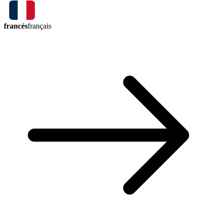
francés
français