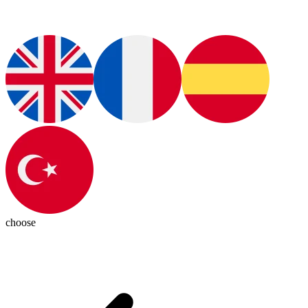
choose