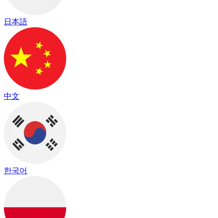
日本語
中文
한국어