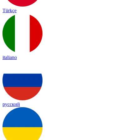
Türkçe
italiano
русский