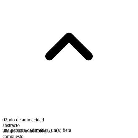
estado de animacidad
02
abstracto
una persona carismática
,
un(a) fiera
composición morfológica
compuesto