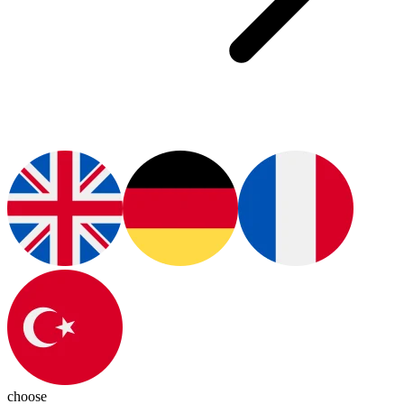
choose