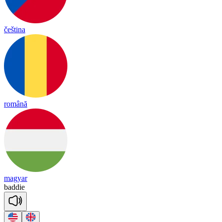
čeština
română
magyar
bad
die