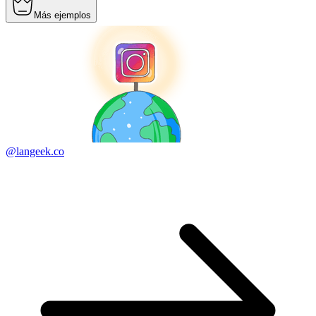
Más ejemplos
@langeek.co