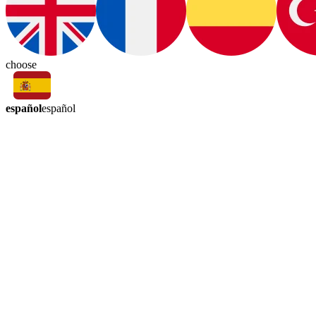
choose
español
español