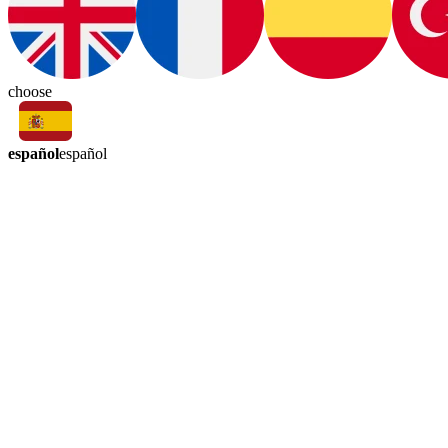
choose
español
español