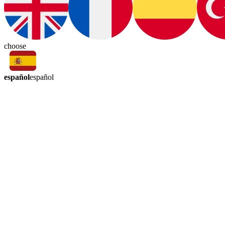
choose
español
español