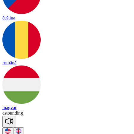
čeština
română
magyar
as
toun
ding