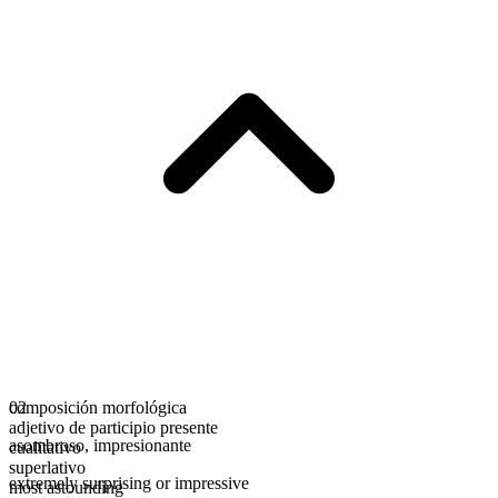
composición morfológica
02
adjetivo de participio presente
asombroso
,
impresionante
cualitativo
superlativo
extremely surprising or impressive
most astounding