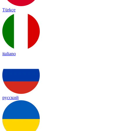
Türkçe
italiano
русский