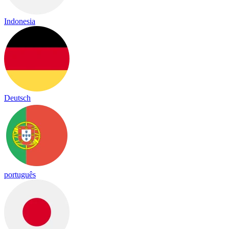
Indonesia
Deutsch
português