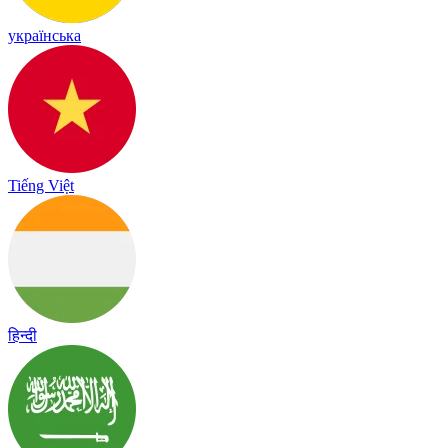
українська
Tiếng Việt
हिन्दी