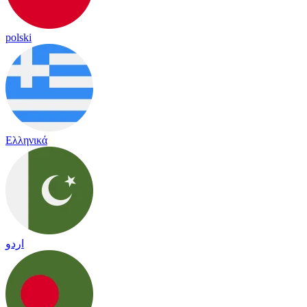
polski
Ελληνικά
اردو