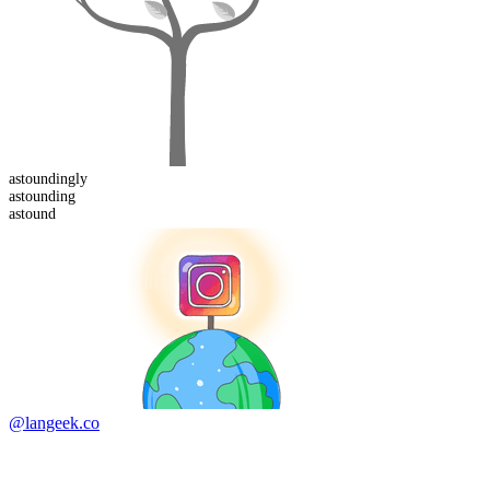
astounding
ly
astound
ing
astound
@langeek.co