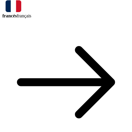
francés
français