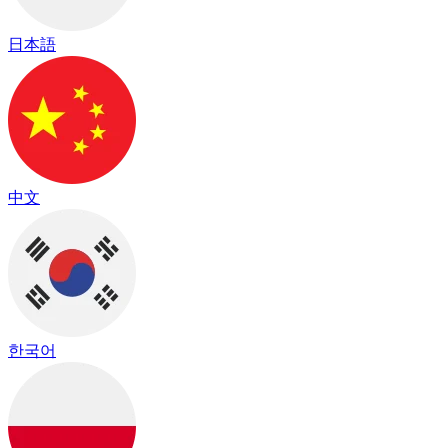
日本語
中文
한국어