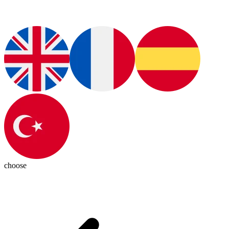
choose