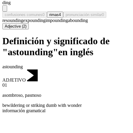
ding
confusiones comunes
0
rimas
4
pronunciación similar
0
resounding
expounding
impounding
abounding
Adjective
(
2
)
Definición y significado de
"astounding"en inglés
astounding
ADJETIVO
01
asombroso
,
pasmoso
bewildering or striking dumb with wonder
información gramatical