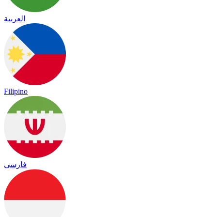
العربية
Filipino
فارسی