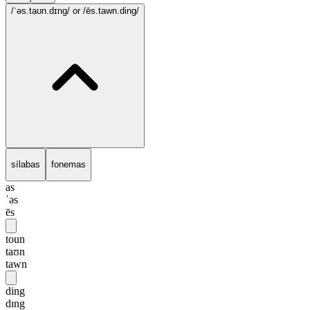
/ˈəs.taʊn.dɪng/
or /ēs.tawn.ding/
sílabas
fonemas
as
ˈəs
ēs
toun
taʊn
tawn
ding
dɪng