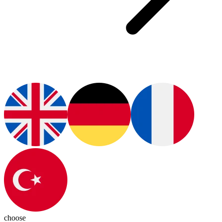
choose