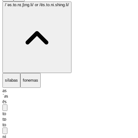
/ˈəs.tɒ.nɪ.ʃɪng.li/
or /ēs.to.ni.shing.li/
sílabas
fonemas
as
ˈəs
ēs
to
tɒ
to
ni