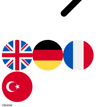
choose