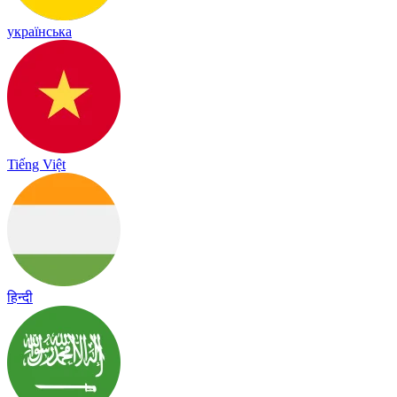
українська
Tiếng Việt
हिन्दी