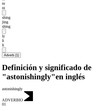
nɪ
ni
shing
ʃɪng
shing
ly
li
li
Adverb
(
1
)
Definición y significado de
"astonishingly"en inglés
astonishingly
ADVERBIO
01