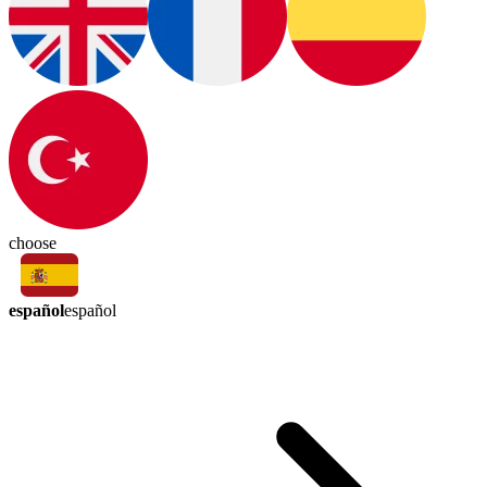
choose
español
español