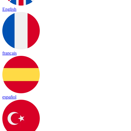
English
français
español