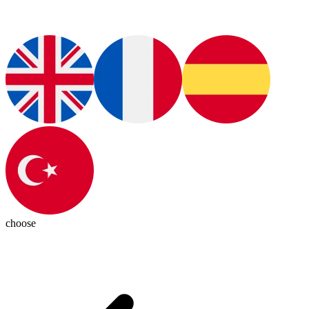
choose