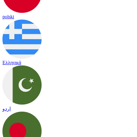
polski
Ελληνικά
اردو