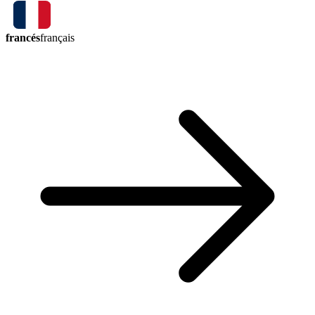
francés
français