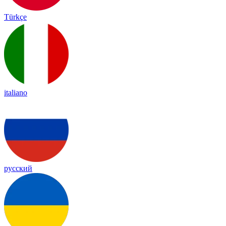
Türkçe
italiano
русский