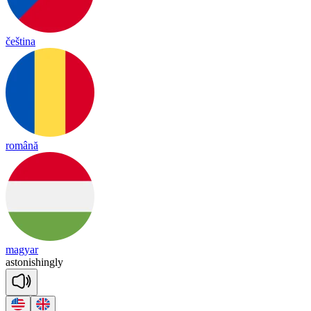
čeština
română
magyar
as
to
ni
shing
ly