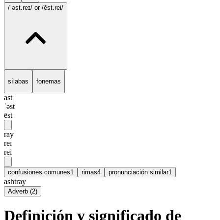
/ˈəst.reɪ/
or /ēst.rei/
sílabas
fonemas
ast
ˈəst
ēst
ray
reɪ
rei
confusiones comunes
1
rimas
4
pronunciación similar
1
ashtray
Adverb
(
2
)
Definición y significado de