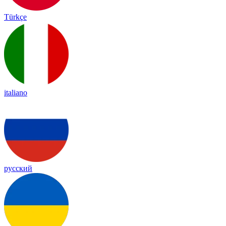
Türkçe
italiano
русский