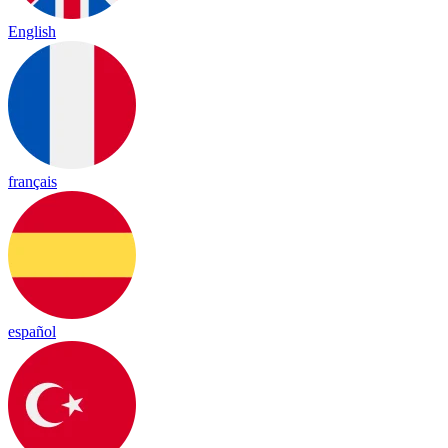
English
français
español