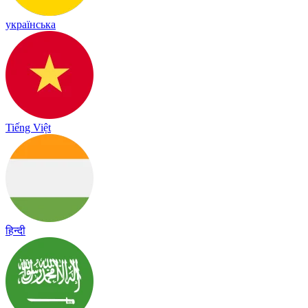
українська
Tiếng Việt
हिन्दी