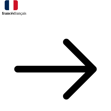
francés
français