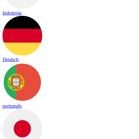
Indonesia
Deutsch
português