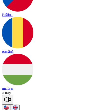
čeština
română
magyar
ast
ray