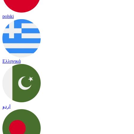
polski
Ελληνικά
اردو