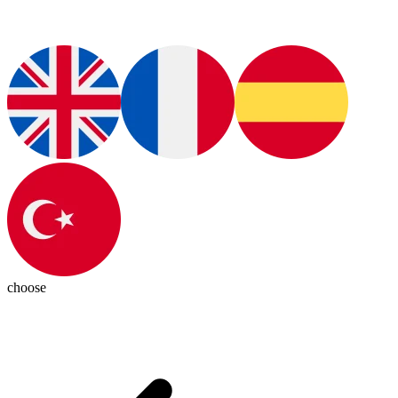
choose