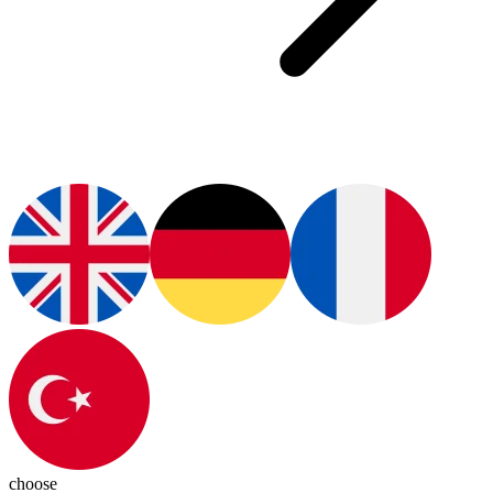
choose