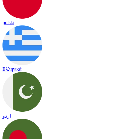
polski
Ελληνικά
اردو