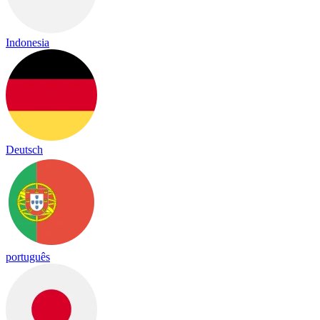
Indonesia
Deutsch
português