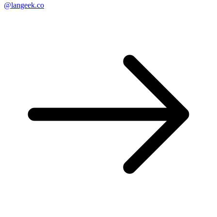
@langeek.co