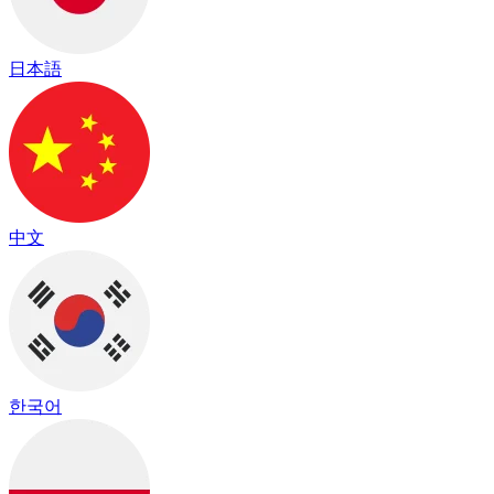
日本語
中文
한국어