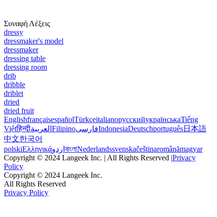
Συναφή Λέξεις
dressy
dressmaker's model
dressmaker
dressing table
dressing room
drib
dribble
driblet
dried
dried fruit
English
français
español
Türkçe
italiano
русский
українська
Tiếng
Việt
हिन्दी
العربية
Filipino
فارسی
Indonesia
Deutsch
português
日本語
中文
한국어
polski
Ελληνικά
اردو
বাংলা
Nederlands
svenska
čeština
română
magyar
Copyright © 2024 Langeek Inc. | All Rights Reserved |
Privacy
Policy
Copyright © 2024 Langeek Inc.
All Rights Reserved
Privacy Policy