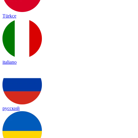
Türkçe
italiano
русский