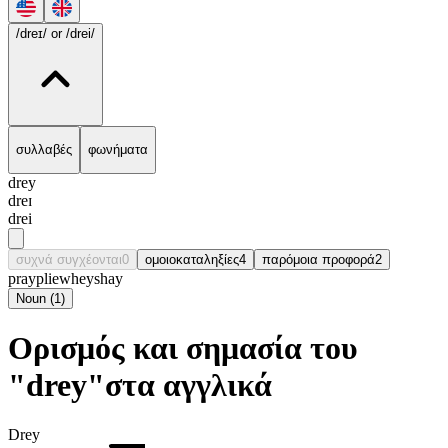
/dreɪ/
or /drei/
συλλαβές
φωνήματα
drey
dreɪ
drei
συχνά συγχέονται
0
ομοιοκαταληξίες
4
παρόμοια προφορά
2
pray
plie
whey
shay
Noun
(
1
)
Ορισμός και σημασία του
"drey"στα αγγλικά
Drey