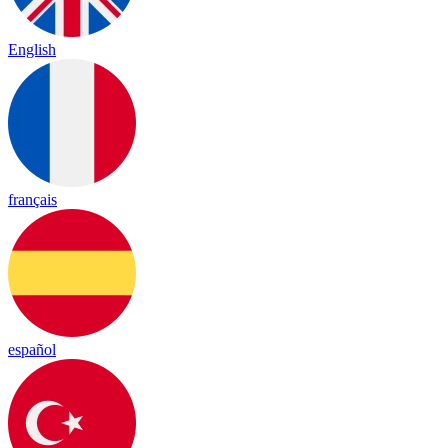
English
français
español