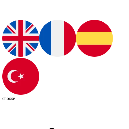
choose