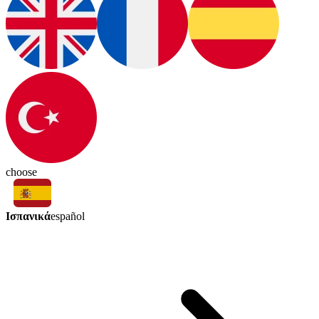
choose
Ισπανικά
español