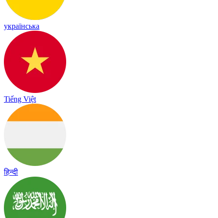
українська
Tiếng Việt
हिन्दी