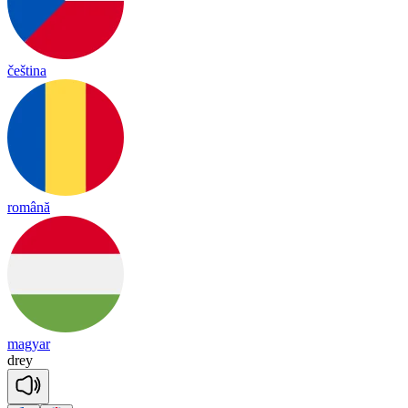
čeština
română
magyar
drey