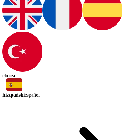
choose
hiszpański
español