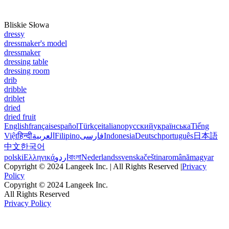
Bliskie Słowa
dressy
dressmaker's model
dressmaker
dressing table
dressing room
drib
dribble
driblet
dried
dried fruit
English
français
español
Türkçe
italiano
русский
українська
Tiếng
Việt
हिन्दी
العربية
Filipino
فارسی
Indonesia
Deutsch
português
日本語
中文
한국어
polski
Ελληνικά
اردو
বাংলা
Nederlands
svenska
čeština
română
magyar
Copyright © 2024 Langeek Inc. | All Rights Reserved |
Privacy
Policy
Copyright © 2024 Langeek Inc.
All Rights Reserved
Privacy Policy