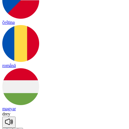
čeština
română
magyar
drey