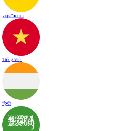
українська
Tiếng Việt
हिन्दी