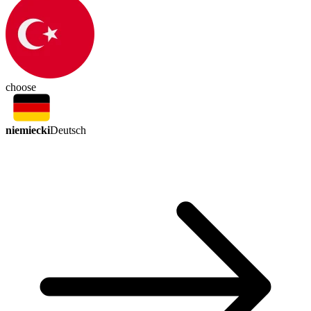
choose
niemiecki
Deutsch