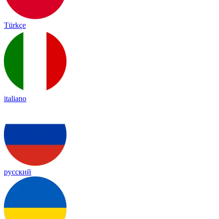
Türkçe
italiano
русский