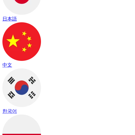
日本語
中文
한국어