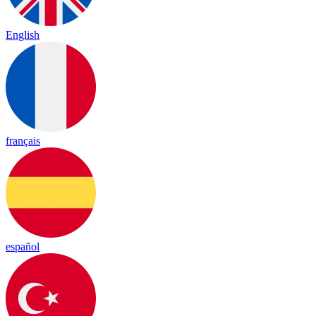
English
français
español