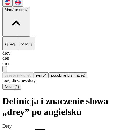
/dreɪ/
or /drei/
sylaby
fonemy
drey
dreɪ
drei
często mylone
0
rymy
4
podobnie brzmiące
2
pray
plie
whey
shay
Noun
(
1
)
Definicja i znaczenie słowa
„drey” po angielsku
Drey