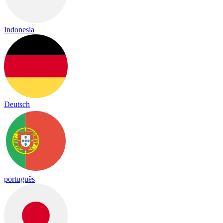
Indonesia
Deutsch
português