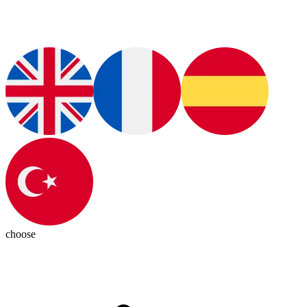
choose