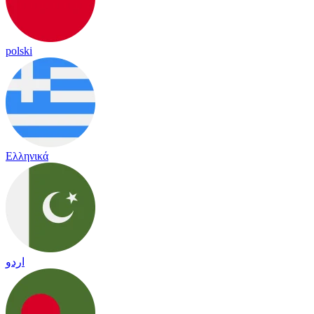
polski
Ελληνικά
اردو