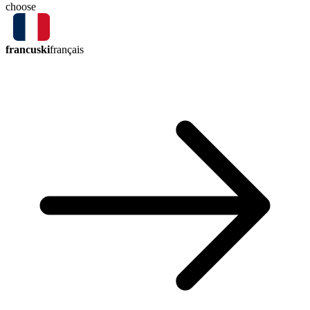
choose
francuski
français