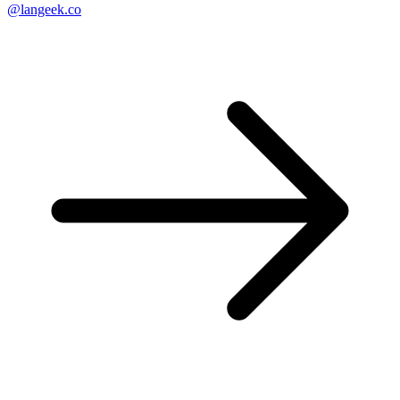
@langeek.co