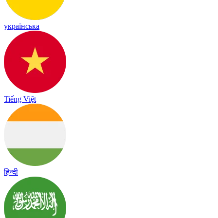
українська
Tiếng Việt
हिन्दी