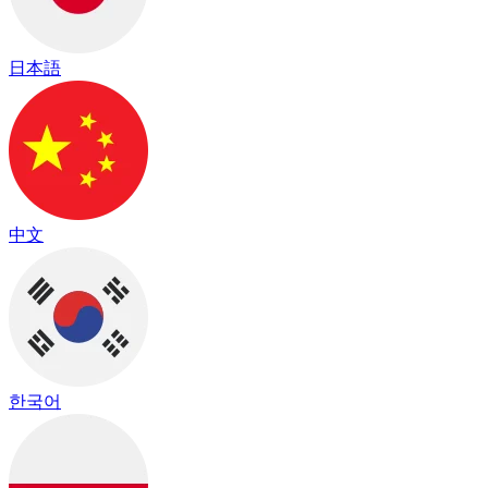
日本語
中文
한국어