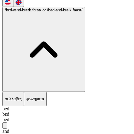
/bɛd-ænd-breɪk.fɑ:st/
or /bed-ānd-breik.faast/
συλλαβές
φωνήματα
bed
bɛd
bed
and