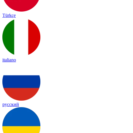
Türkçe
italiano
русский