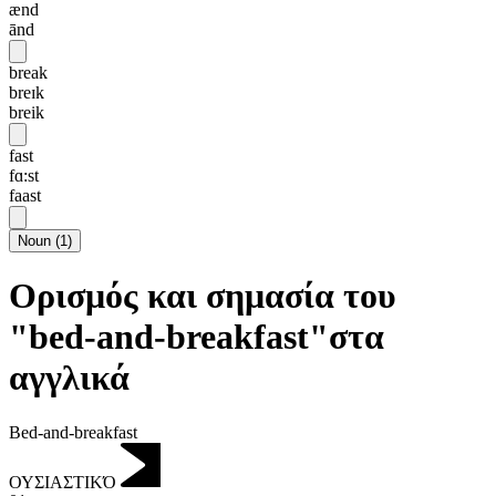
ænd
ānd
break
breɪk
breik
fast
fɑ:st
faast
Noun
(
1
)
Ορισμός και σημασία του
"bed-and-breakfast"στα
αγγλικά
Bed-and-breakfast
ΟΥΣΙΑΣΤΙΚΌ