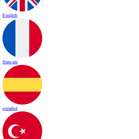
English
français
español