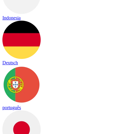
Indonesia
Deutsch
português