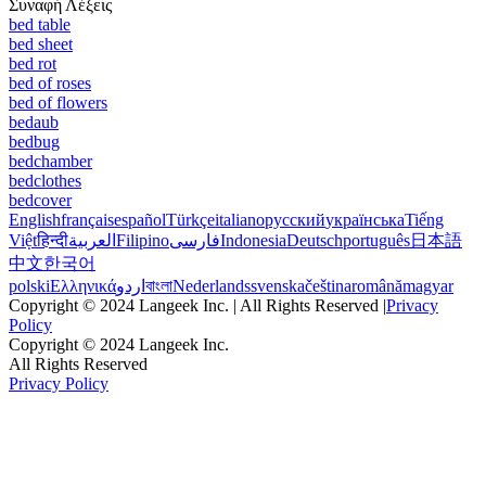
Συναφή Λέξεις
bed table
bed sheet
bed rot
bed of roses
bed of flowers
bedaub
bedbug
bedchamber
bedclothes
bedcover
English
français
español
Türkçe
italiano
русский
українська
Tiếng
Việt
हिन्दी
العربية
Filipino
فارسی
Indonesia
Deutsch
português
日本語
中文
한국어
polski
Ελληνικά
اردو
বাংলা
Nederlands
svenska
čeština
română
magyar
Copyright © 2024 Langeek Inc. | All Rights Reserved |
Privacy
Policy
Copyright © 2024 Langeek Inc.
All Rights Reserved
Privacy Policy