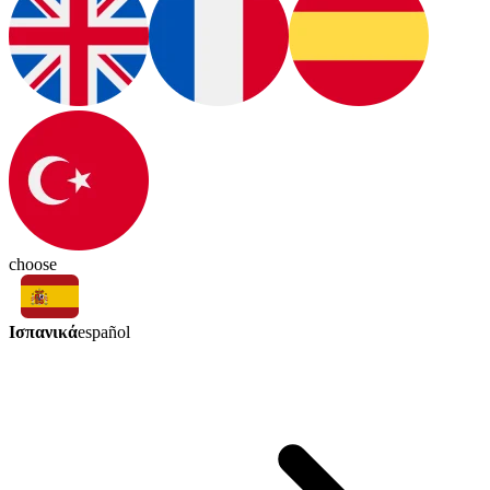
choose
Ισπανικά
español