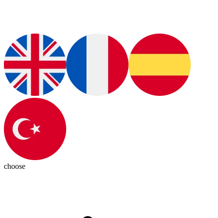
choose