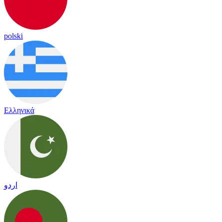
polski
Ελληνικά
اردو