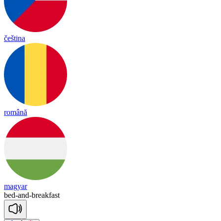
čeština
română
magyar
bed
-
and
-
break
fast