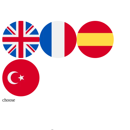
choose