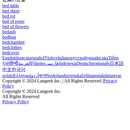
bed table
bed sheet
bed rot
bed of roses
bed of flowers
bedaub
bedbug
bedchamber
bedclothes
bedcover
English
français
español
Türkçe
italiano
русский
українська
Tiếng
Việt
हिन्दी
العربية
Filipino
فارسی
Indonesia
Deutsch
português
日本語
中文
한국어
polski
Ελληνικά
اردو
বাংলা
Nederlands
svenska
čeština
română
magyar
Copyright © 2024 Langeek Inc. | All Rights Reserved |
Privacy
Policy
Copyright © 2024 Langeek Inc.
All Rights Reserved
Privacy Policy