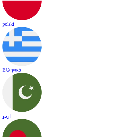
polski
Ελληνικά
اردو