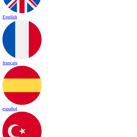
English
français
español