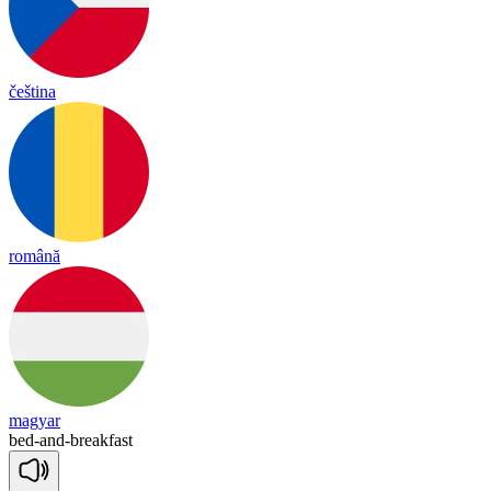
čeština
română
magyar
bed
-
and
-
break
fast