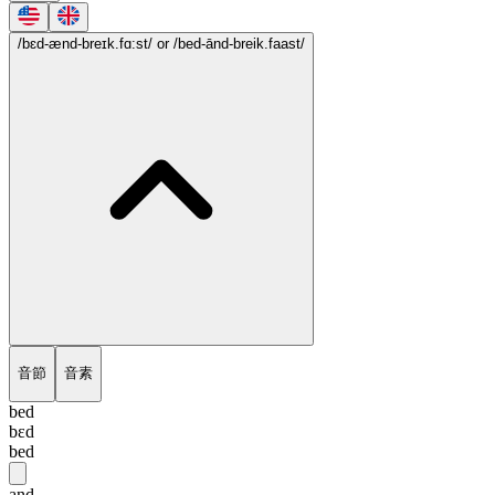
/bɛd-ænd-breɪk.fɑ:st/
or /bed-ānd-breik.faast/
音節
音素
bed
bɛd
bed
and