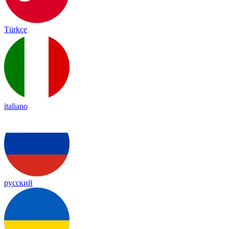
Türkçe
italiano
русский