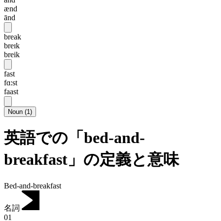
ænd
ānd
break
breɪk
breik
fast
fɑ:st
faast
Noun
(
1
)
英語での「bed-and-
breakfast」の定義と意味
Bed-and-breakfast
名詞
01