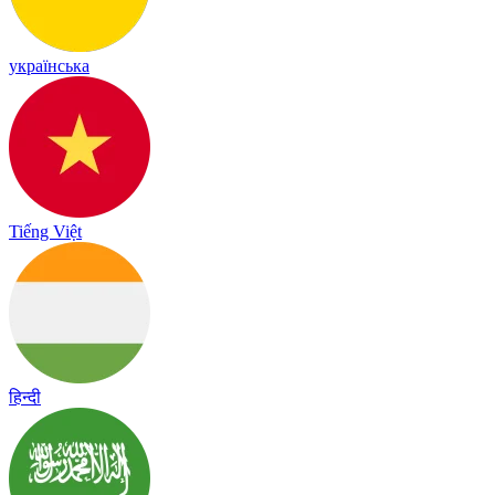
українська
Tiếng Việt
हिन्दी