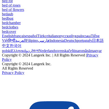
bed rot
bed of roses
bed of flowers
bedaub
bedbug
bedchamber
bedclothes
bedcover
English
français
español
Türkçe
italiano
русский
українська
Tiếng
Việt
हिन्दी
العربية
Filipino
فارسی
Indonesia
Deutsch
português
日本語
中文
한국어
polski
Ελληνικά
اردو
বাংলা
Nederlands
svenska
čeština
română
magyar
Copyright © 2024 Langeek Inc. | All Rights Reserved |
Privacy
Policy
Copyright © 2024 Langeek Inc.
All Rights Reserved
Privacy Policy