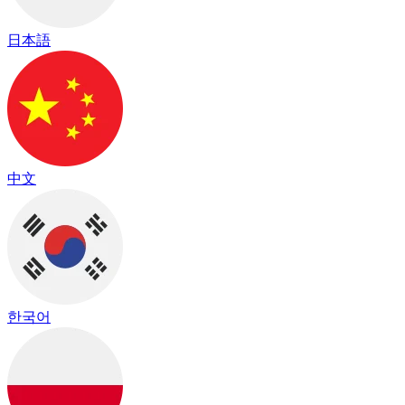
日本語
中文
한국어