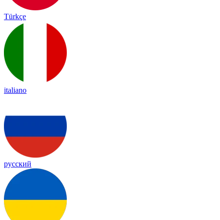
Türkçe
italiano
русский