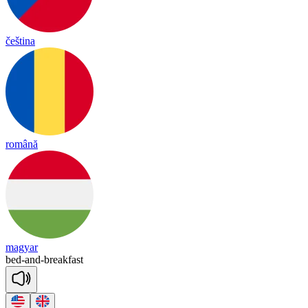
čeština
română
magyar
bed
-
and
-
break
fast