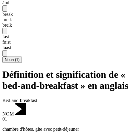
ānd
break
breɪk
breik
fast
fɑ:st
faast
Noun
(
1
)
Définition et signification de «
bed-and-breakfast » en anglais
Bed-and-breakfast
NOM
01
chambre d'hôtes
,
gîte avec petit-déjeuner