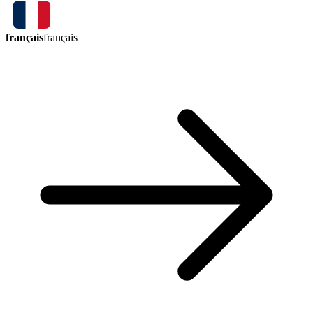
français
français