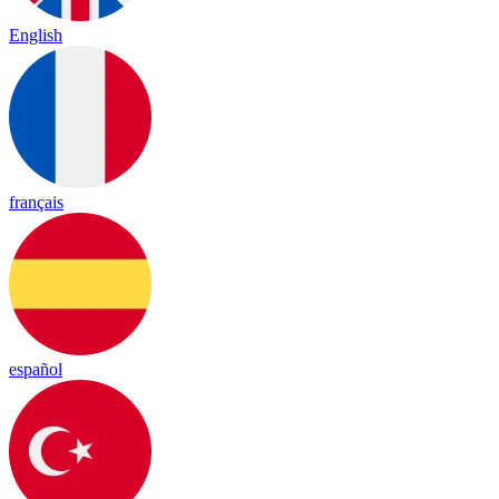
English
français
español