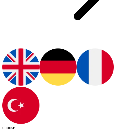
choose