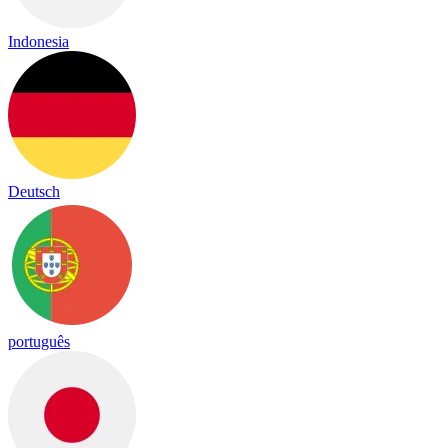
Indonesia
Deutsch
português