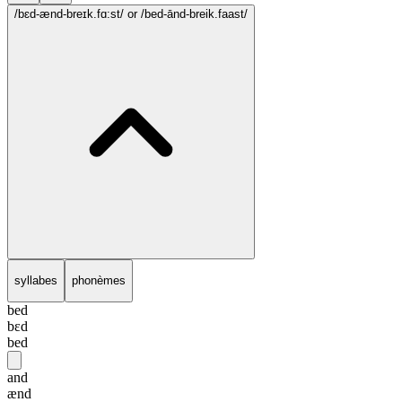
/bɛd-ænd-breɪk.fɑ:st/
or /bed-ānd-breik.faast/
syllabes
phonèmes
bed
bɛd
bed
and
ænd