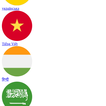
українська
Tiếng Việt
हिन्दी