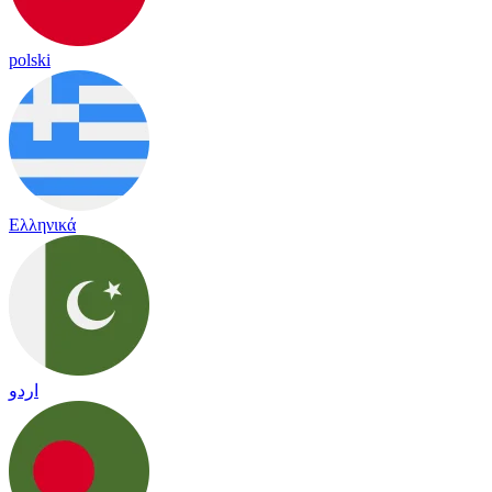
polski
Ελληνικά
اردو