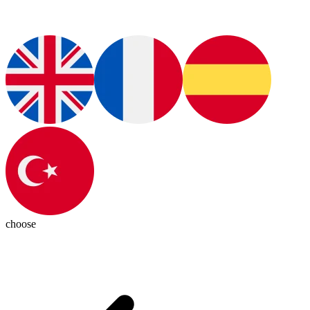
choose