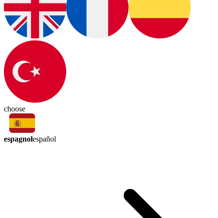
choose
espagnol
español