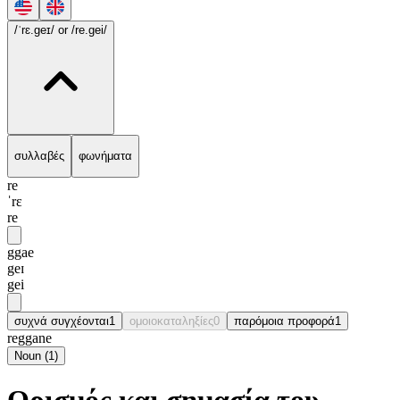
/ˈrɛ.geɪ/
or /re.gei/
συλλαβές
φωνήματα
re
ˈrɛ
re
ggae
geɪ
gei
συχνά συγχέονται
1
ομοιοκαταληξίες
0
παρόμοια προφορά
1
reggane
Noun
(
1
)