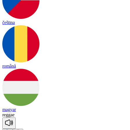
čeština
română
magyar
re
ggae