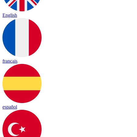
English
français
español