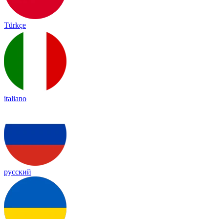
Türkçe
italiano
русский