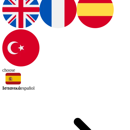
choose
Ισπανικά
español