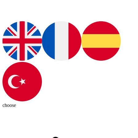
choose