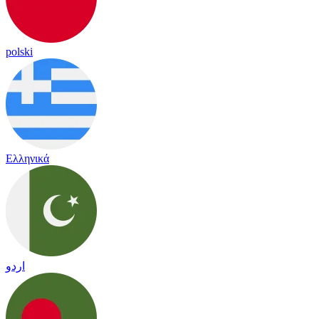
polski
Ελληνικά
اردو