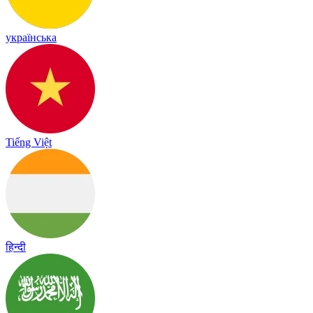
українська
Tiếng Việt
हिन्दी