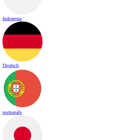
Indonesia
Deutsch
português