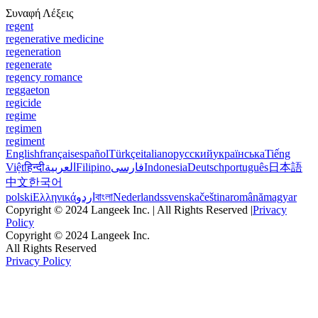
Συναφή Λέξεις
regent
regenerative medicine
regeneration
regenerate
regency romance
reggaeton
regicide
regime
regimen
regiment
English
français
español
Türkçe
italiano
русский
українська
Tiếng
Việt
हिन्दी
العربية
Filipino
فارسی
Indonesia
Deutsch
português
日本語
中文
한국어
polski
Ελληνικά
اردو
বাংলা
Nederlands
svenska
čeština
română
magyar
Copyright © 2024 Langeek Inc. | All Rights Reserved |
Privacy
Policy
Copyright © 2024 Langeek Inc.
All Rights Reserved
Privacy Policy