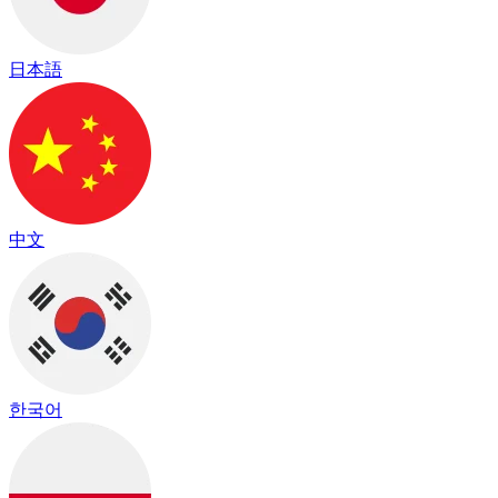
日本語
中文
한국어