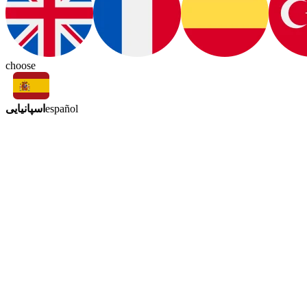
choose
اسپانیایی
español