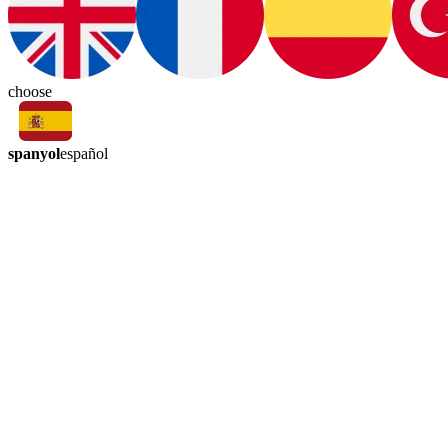
choose
spanyol
español