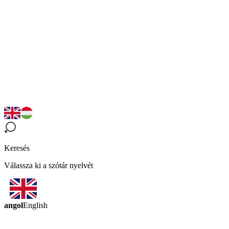
Keresés
Válassza ki a szótár nyelvét
angol
English