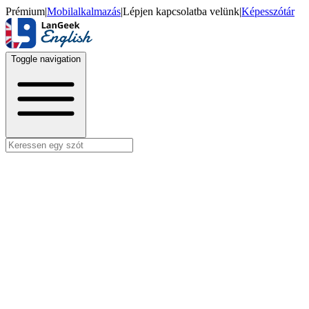
Prémium
|
Mobilalkalmazás
|
Lépjen kapcsolatba velünk
|
Képesszótár
Toggle navigation