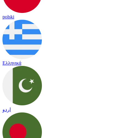
polski
Ελληνικά
اردو