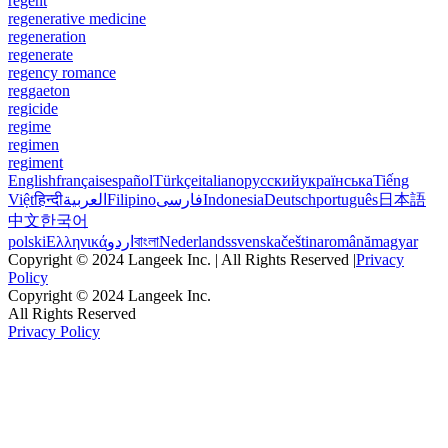
regent
regenerative medicine
regeneration
regenerate
regency romance
reggaeton
regicide
regime
regimen
regiment
English
français
español
Türkçe
italiano
русский
українська
Tiếng
Việt
हिन्दी
العربية
Filipino
فارسی
Indonesia
Deutsch
português
日本語
中文
한국어
polski
Ελληνικά
اردو
বাংলা
Nederlands
svenska
čeština
română
magyar
Copyright © 2024 Langeek Inc. | All Rights Reserved |
Privacy
Policy
Copyright © 2024 Langeek Inc.
All Rights Reserved
Privacy Policy