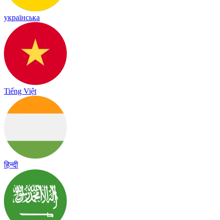
українська
Tiếng Việt
हिन्दी