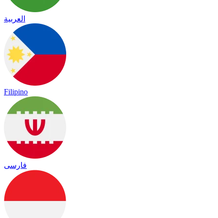
العربية
Filipino
فارسی