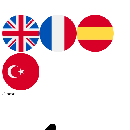
choose