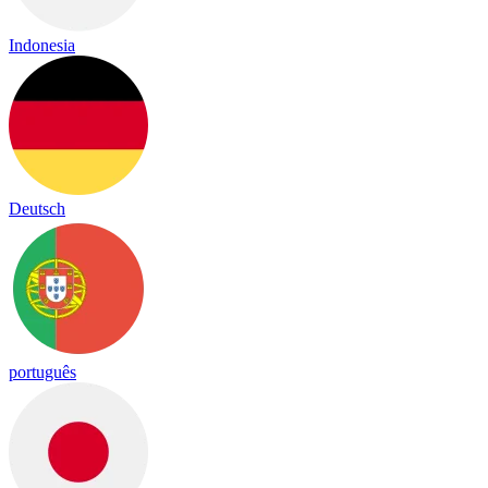
Indonesia
Deutsch
português