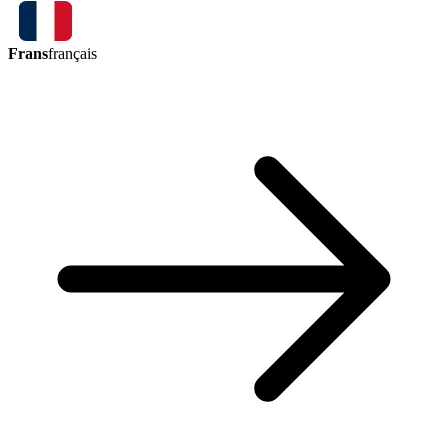
Frans
français