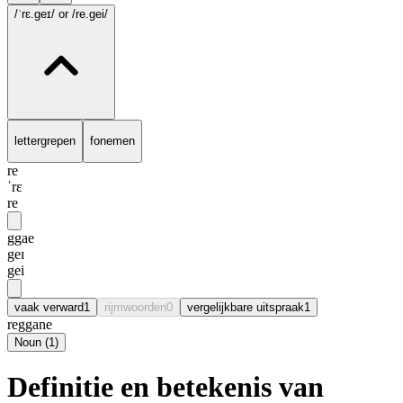
/ˈrɛ.geɪ/
or /re.gei/
lettergrepen
fonemen
re
ˈrɛ
re
ggae
geɪ
gei
vaak verward
1
rijmwoorden
0
vergelijkbare uitspraak
1
reggane
Noun
(
1
)
Definitie en betekenis van