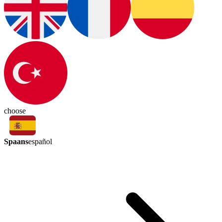
choose
Spaans
español