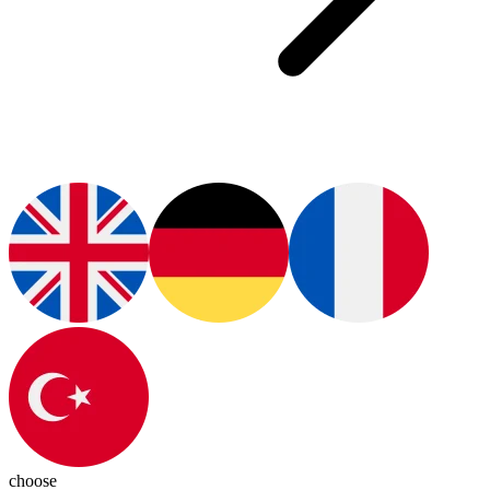
choose