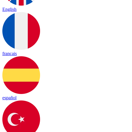
English
français
español