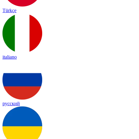
Türkçe
italiano
русский