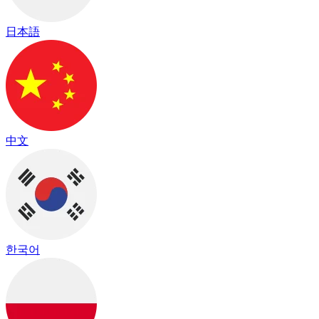
日本語
中文
한국어