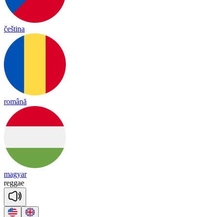
čeština
română
magyar
re
ggae