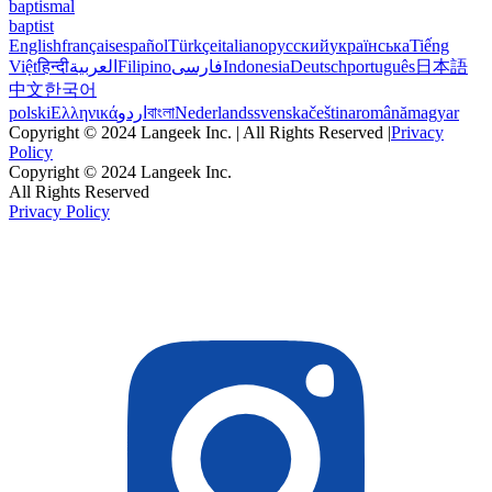
baptismal
baptist
English
français
español
Türkçe
italiano
русский
українська
Tiếng
Việt
हिन्दी
العربية
Filipino
فارسی
Indonesia
Deutsch
português
日本語
中文
한국어
polski
Ελληνικά
اردو
বাংলা
Nederlands
svenska
čeština
română
magyar
Copyright © 2024 Langeek Inc. | All Rights Reserved |
Privacy
Policy
Copyright © 2024 Langeek Inc.
All Rights Reserved
Privacy Policy