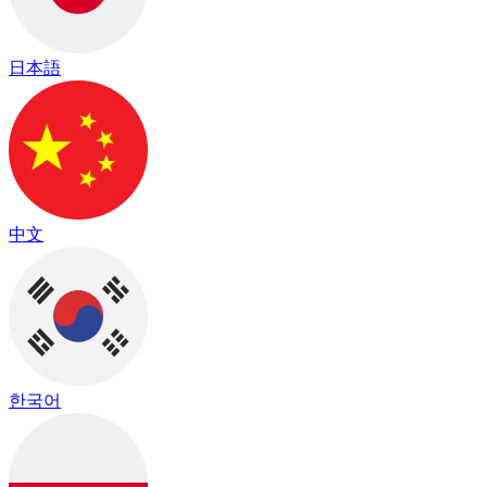
日本語
中文
한국어