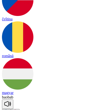
čeština
română
magyar
bao
bab