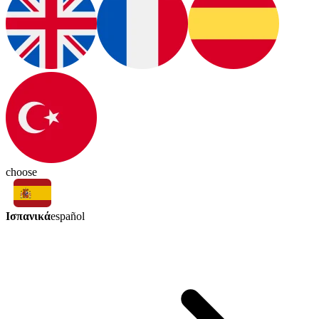
choose
Ισπανικά
español