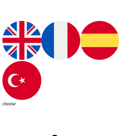
choose