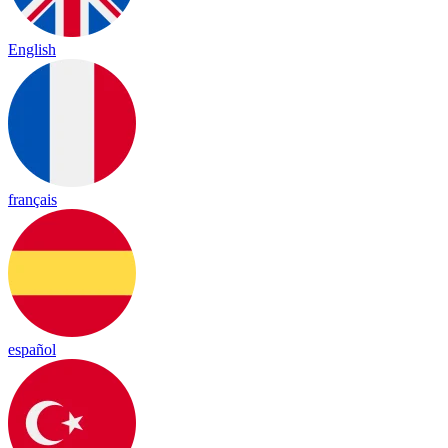
English
français
español