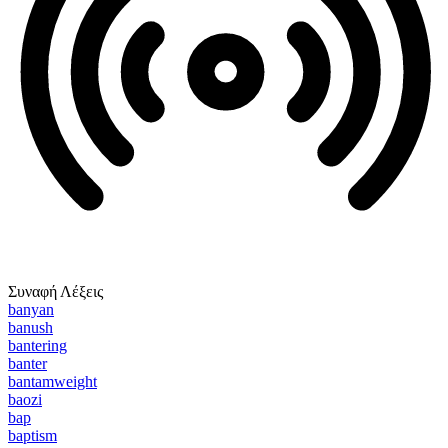
Συναφή Λέξεις
banyan
banush
bantering
banter
bantamweight
baozi
bap
baptism