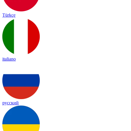
Türkçe
italiano
русский