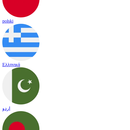
polski
Ελληνικά
اردو