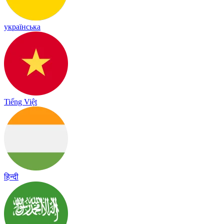
українська
Tiếng Việt
हिन्दी