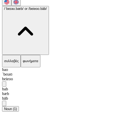
/ˈbeɪəʊ.bæb/
or /beieoo.bāb/
συλλαβές
φωνήματα
bao
ˈbeɪəʊ
beieoo
bab
bæb
bāb
Noun
(
1
)