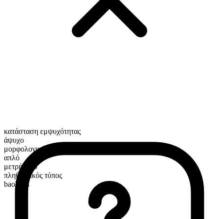
κατάσταση εμψυχότητας
άψυχο
μορφολογική σύνθεση
απλό
μετρήσιμο
πληθυντικός τύπος
baobabs