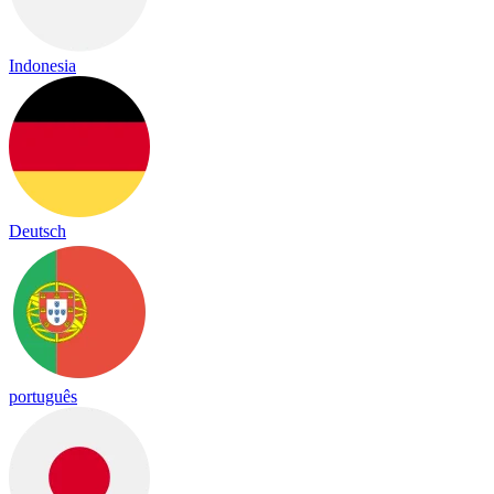
Indonesia
Deutsch
português