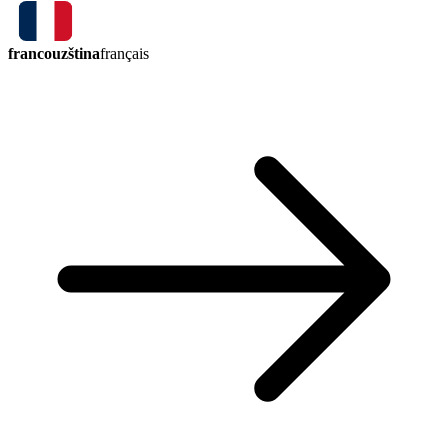
francouzština
français