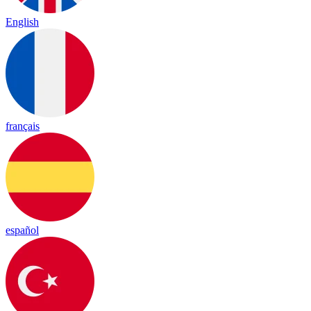
English
français
español