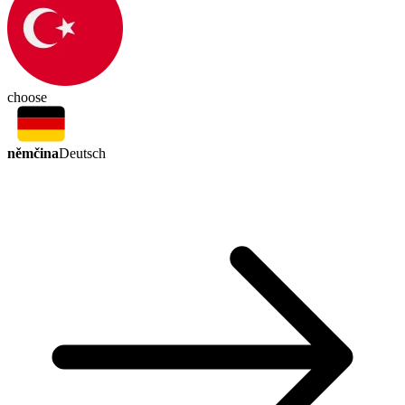
choose
němčina
Deutsch