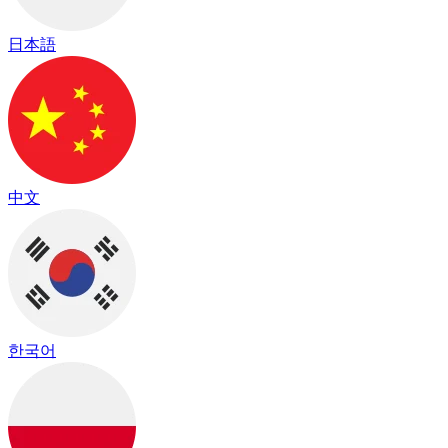
日本語
中文
한국어