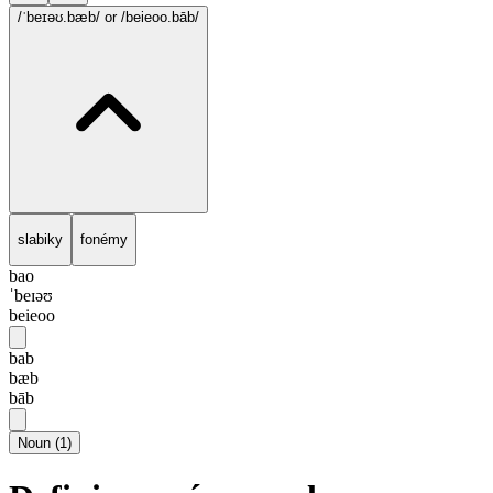
/ˈbeɪəʊ.bæb/
or /beieoo.bāb/
slabiky
fonémy
bao
ˈbeɪəʊ
beieoo
bab
bæb
bāb
Noun
(
1
)