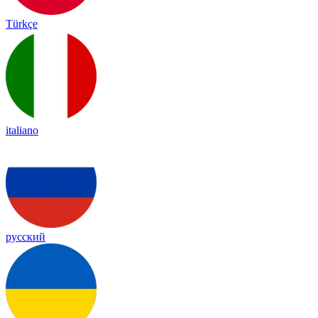
Türkçe
italiano
русский