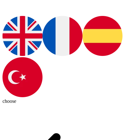
choose