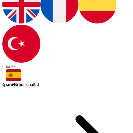
choose
španělština
español