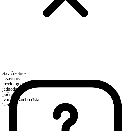
stav životnosti
neživotný
morfologické složení
jednoduché
počitatelné
tvar množného čísla
baobabs