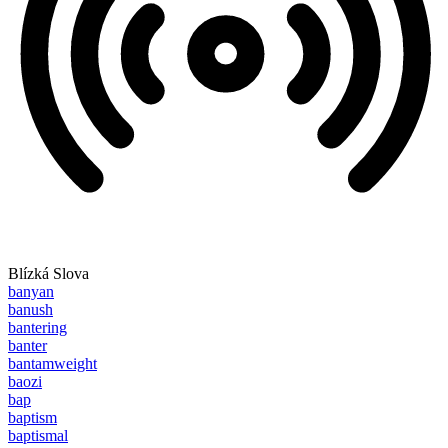
Blízká Slova
banyan
banush
bantering
banter
bantamweight
baozi
bap
baptism
baptismal