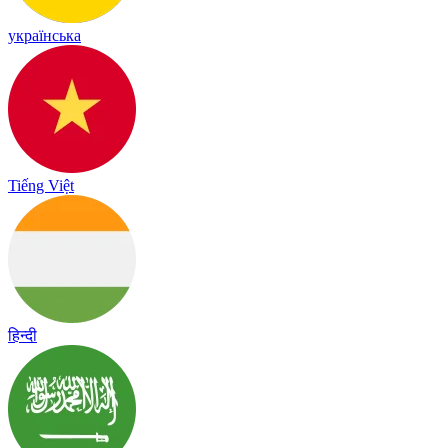
українська
Tiếng Việt
हिन्दी