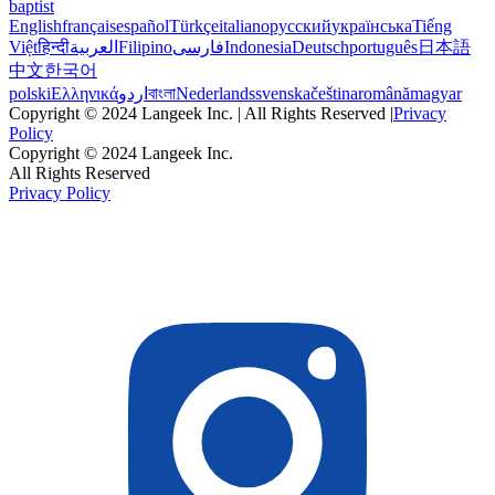
baptist
English
français
español
Türkçe
italiano
русский
українська
Tiếng
Việt
हिन्दी
العربية
Filipino
فارسی
Indonesia
Deutsch
português
日本語
中文
한국어
polski
Ελληνικά
اردو
বাংলা
Nederlands
svenska
čeština
română
magyar
Copyright © 2024 Langeek Inc. | All Rights Reserved |
Privacy
Policy
Copyright © 2024 Langeek Inc.
All Rights Reserved
Privacy Policy