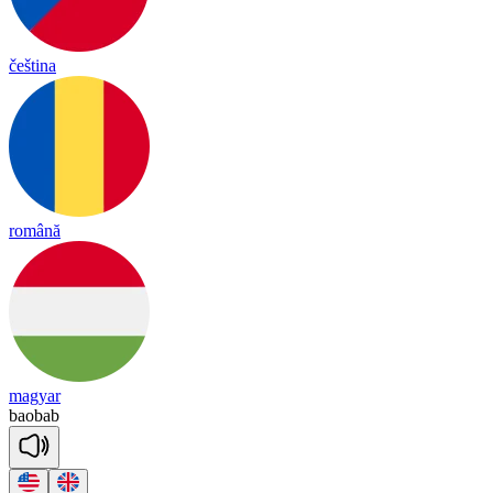
čeština
română
magyar
bao
bab