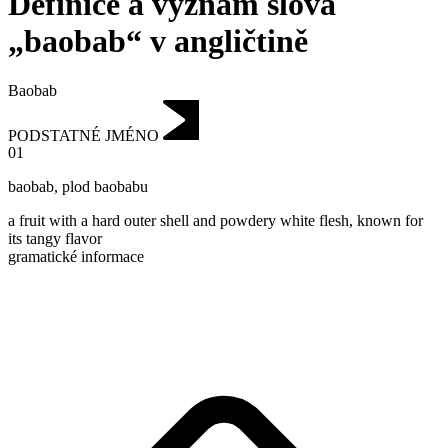
Definice a význam slova
„baobab“ v angličtině
Baobab
PODSTATNÉ JMÉNO
01
baobab
,
plod baobabu
a fruit with a hard outer shell and powdery white flesh, known for
its tangy flavor
gramatické informace