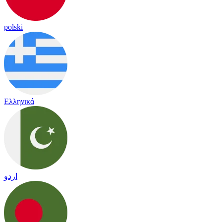
polski
Ελληνικά
اردو