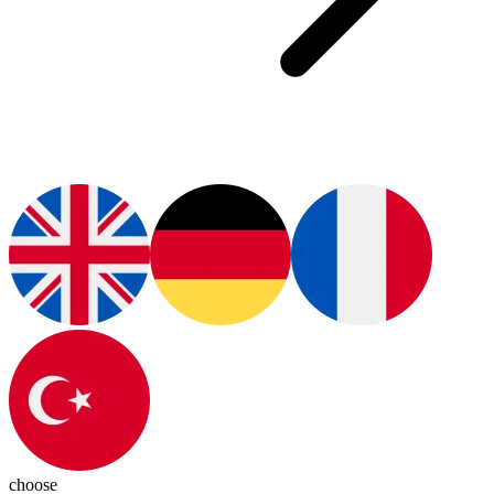
choose