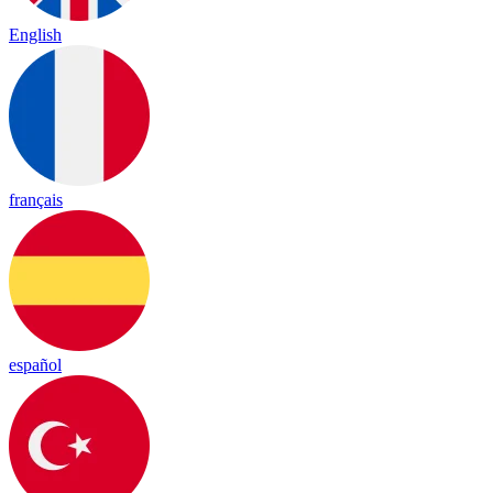
English
français
español