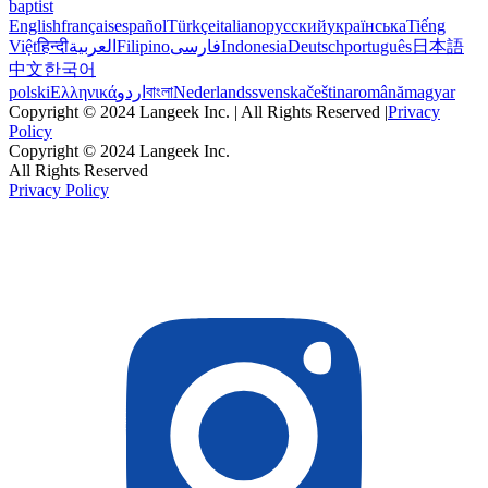
baptist
English
français
español
Türkçe
italiano
русский
українська
Tiếng
Việt
हिन्दी
العربية
Filipino
فارسی
Indonesia
Deutsch
português
日本語
中文
한국어
polski
Ελληνικά
اردو
বাংলা
Nederlands
svenska
čeština
română
magyar
Copyright © 2024 Langeek Inc. | All Rights Reserved |
Privacy
Policy
Copyright © 2024 Langeek Inc.
All Rights Reserved
Privacy Policy