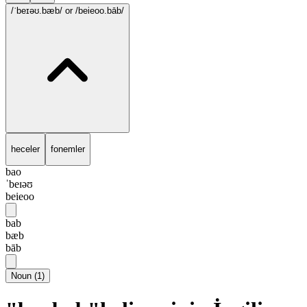
/ˈbeɪəʊ.bæb/
or /beieoo.bāb/
heceler
fonemler
bao
ˈbeɪəʊ
beieoo
bab
bæb
bāb
Noun
(
1
)