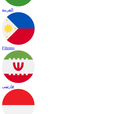
العربية
Filipino
فارسی