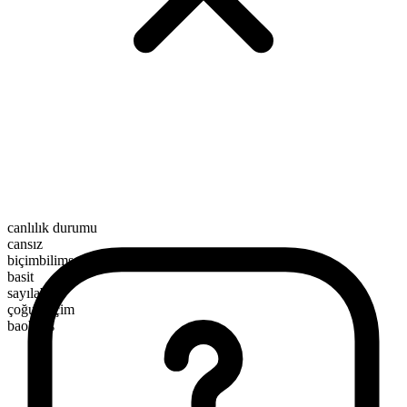
canlılık durumu
cansız
biçimbilimsel yapı
basit
sayılabilir
çoğul biçim
baobabs