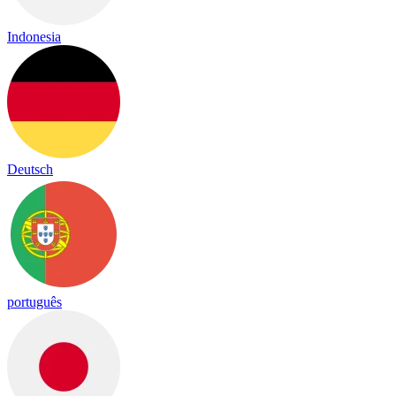
Indonesia
Deutsch
português