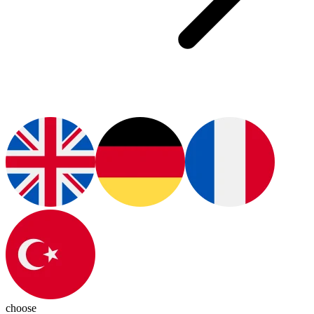
choose