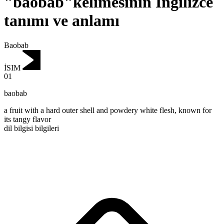
"baobab"kelimesinin İngilizce
tanımı ve anlamı
Baobab
İSIM
01
baobab
a fruit with a hard outer shell and powdery white flesh, known for
its tangy flavor
dil bilgisi bilgileri