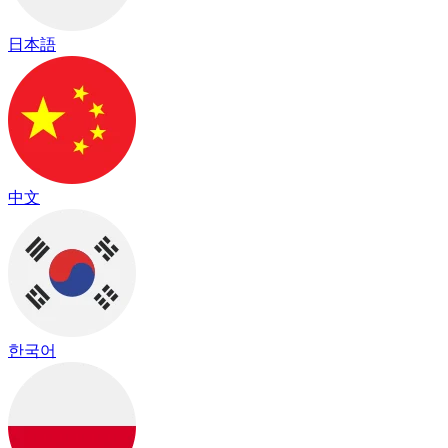
日本語
中文
한국어