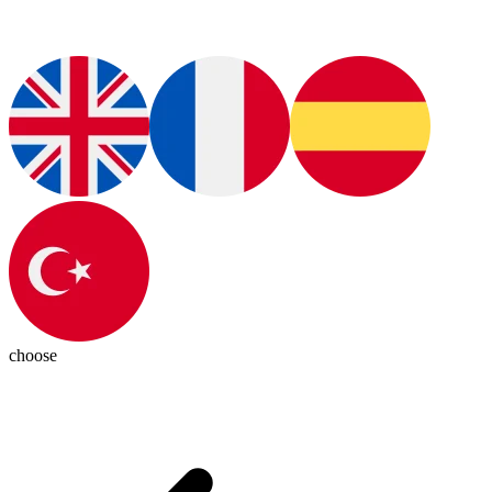
choose