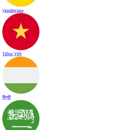
українська
Tiếng Việt
हिन्दी