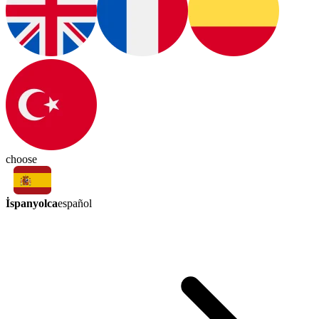
choose
İspanyolca
español