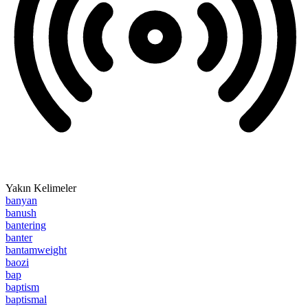
Yakın Kelimeler
banyan
banush
bantering
banter
bantamweight
baozi
bap
baptism
baptismal