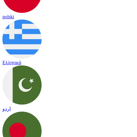
polski
Ελληνικά
اردو