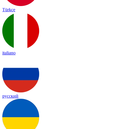
Türkçe
italiano
русский