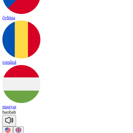
čeština
română
magyar
bao
bab