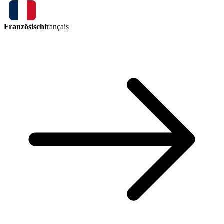
Französisch
français