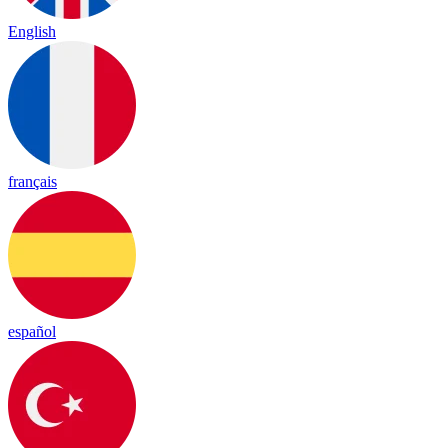
English
français
español