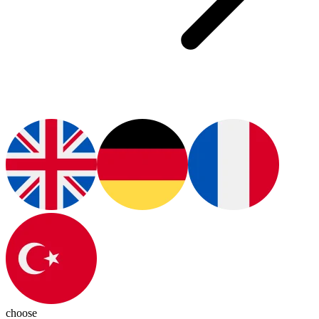
choose