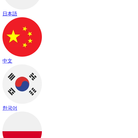
日本語
中文
한국어