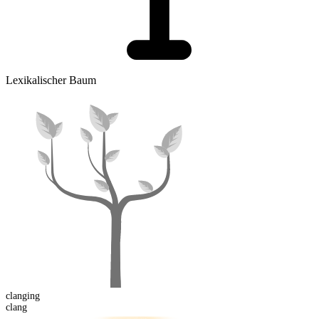
Lexikalischer Baum
clang
ing
clang