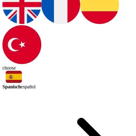
choose
Spanisch
español