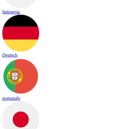
Indonesia
Deutsch
português