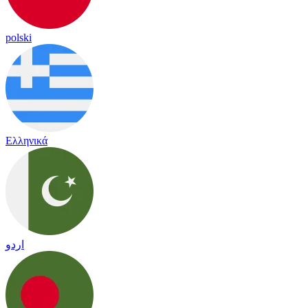
polski
Ελληνικά
اردو