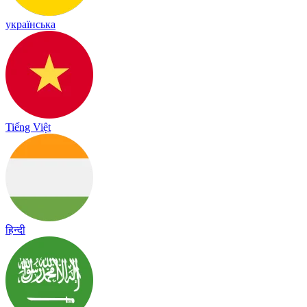
українська
Tiếng Việt
हिन्दी