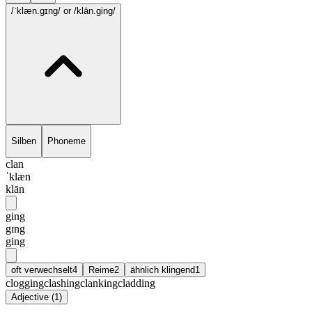
/ˈklæn.gɪng/
or /klān.ging/
Silben
Phoneme
clan
ˈklæn
klān
ging
gɪng
ging
oft verwechselt
4
Reime
2
ähnlich klingend
1
clogging
clashing
clanking
cladding
Adjective
(
1
)