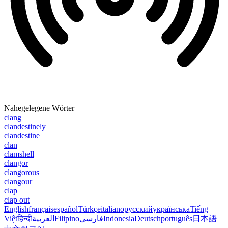
Nahegelegene Wörter
clang
clandestinely
clandestine
clan
clamshell
clangor
clangorous
clangour
clap
clap out
English
français
español
Türkçe
italiano
русский
українська
Tiếng
Việt
हिन्दी
العربية
Filipino
فارسی
Indonesia
Deutsch
português
日本語