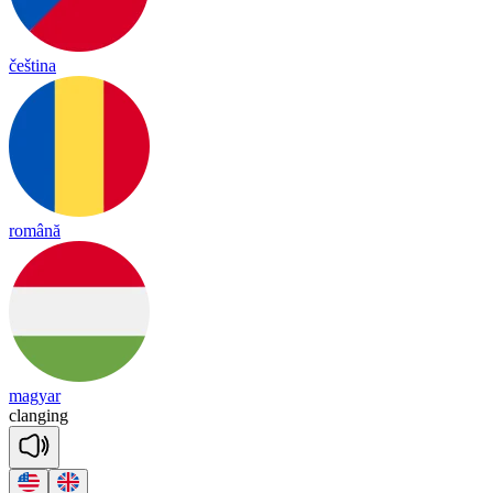
čeština
română
magyar
clan
ging