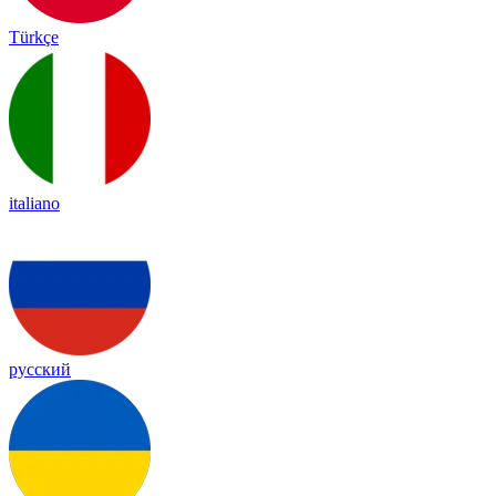
Türkçe
italiano
русский