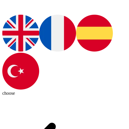
choose