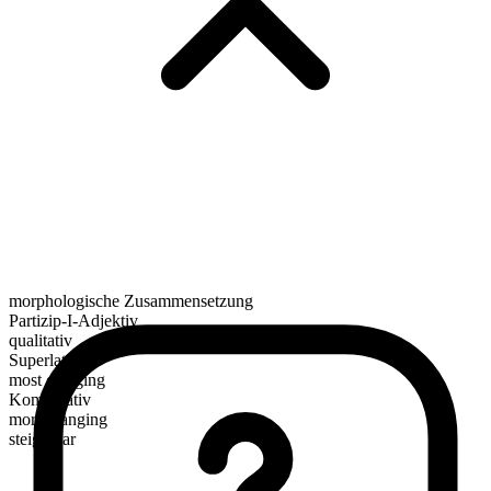
morphologische Zusammensetzung
Partizip-I-Adjektiv
qualitativ
Superlativ
most clanging
Komparativ
more clanging
steigerbar