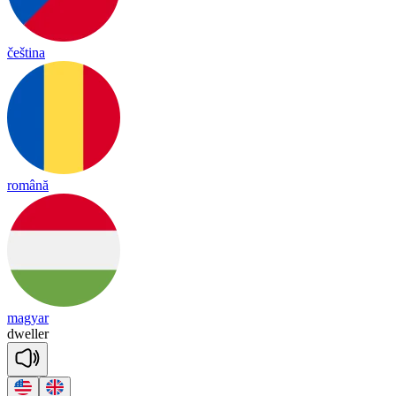
čeština
română
magyar
dwe
ller