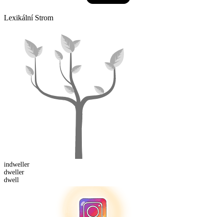
Lexikální Strom
in
dweller
dwell
er
dwell