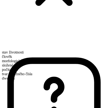
stav životnosti
člověk
morfologické složení
složené
počitatelné
tvar množného čísla
dwellers