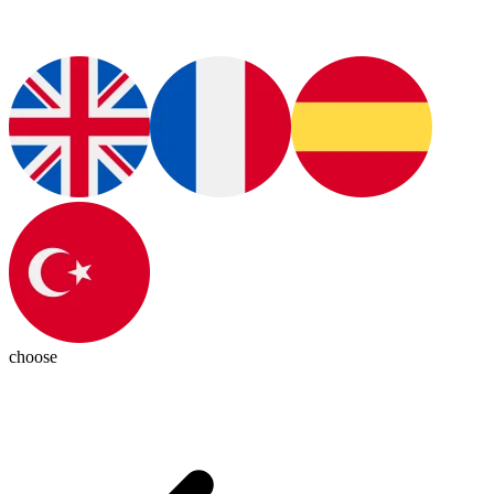
choose