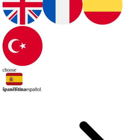
choose
španělština
español