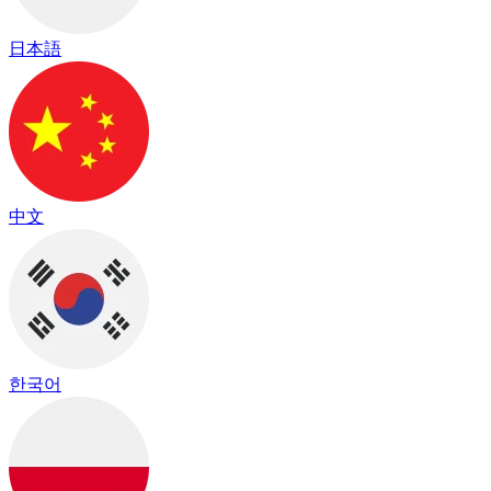
日本語
中文
한국어