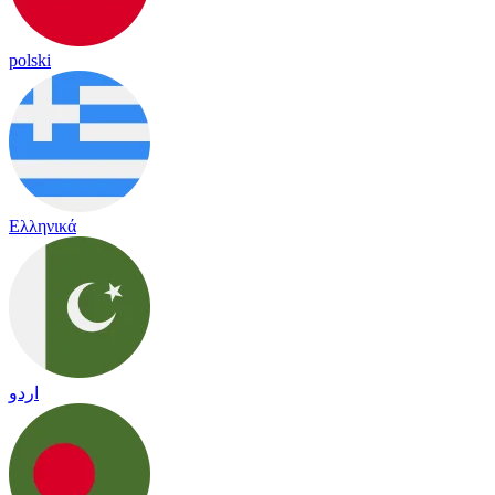
polski
Ελληνικά
اردو