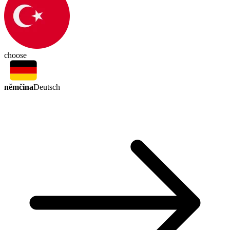
choose
němčina
Deutsch