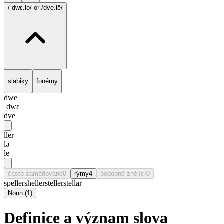
/ˈdwɛ.lə/
or /dve.lē/
slabiky
fonémy
dwe
ˈdwɛ
dve
ller
lə
lē
často zaměňované
0
rýmy
4
podobně znějící
0
speller
sheller
steller
stellar
Noun
(
1
)
Definice a význam slova