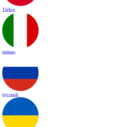
Türkçe
italiano
русский