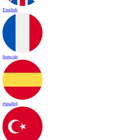
English
français
español