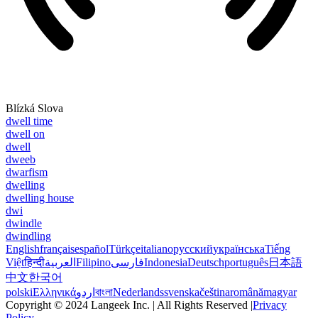
Blízká Slova
dwell time
dwell on
dwell
dweeb
dwarfism
dwelling
dwelling house
dwi
dwindle
dwindling
English
français
español
Türkçe
italiano
русский
українська
Tiếng
Việt
हिन्दी
العربية
Filipino
فارسی
Indonesia
Deutsch
português
日本語
中文
한국어
polski
Ελληνικά
اردو
বাংলা
Nederlands
svenska
čeština
română
magyar
Copyright © 2024 Langeek Inc. | All Rights Reserved |
Privacy
Policy