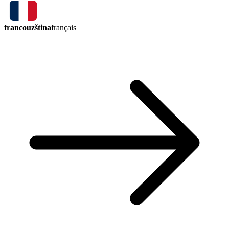
francouzština
français