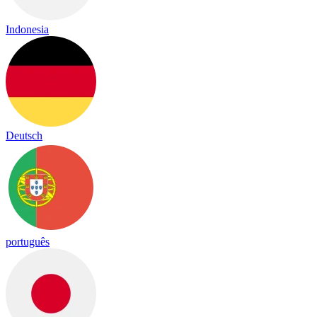
Indonesia
Deutsch
português