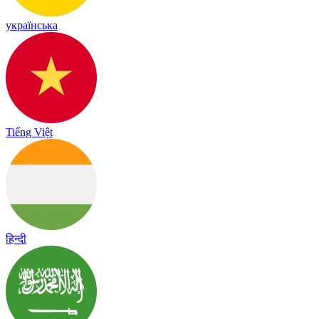
українська
Tiếng Việt
हिन्दी