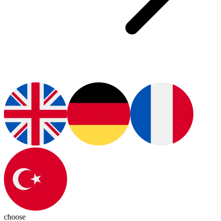
choose