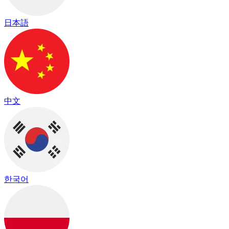
日本語
中文
한국어