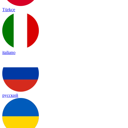
Türkçe
italiano
русский