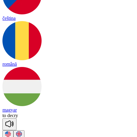
čeština
română
magyar
to
dec
ry