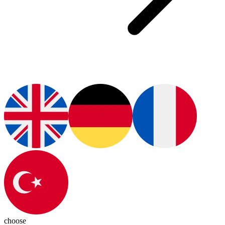
choose