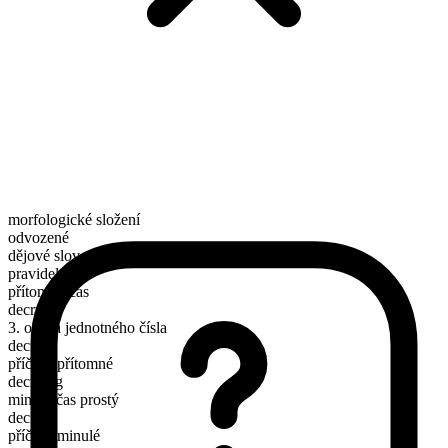
morfologické složení
odvozené
dějové sloveso
pravidelné
přítomný čas
decry
3. osoba jednotného čísla
decries
příčestí přítomné
decrying
minulý čas prostý
decried
příčestí minulé