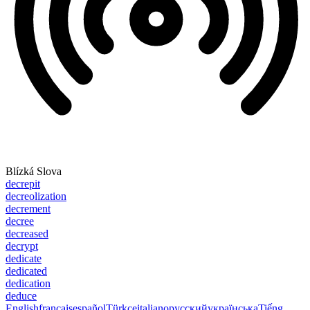
Blízká Slova
decrepit
decreolization
decrement
decree
decreased
decrypt
dedicate
dedicated
dedication
deduce
English
français
español
Türkçe
italiano
русский
українська
Tiếng