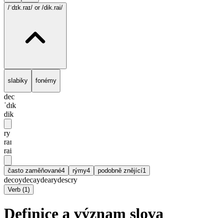
/ˈdɪk.raɪ/
or /dik.rai/
slabiky
fonémy
dec
ˈdɪk
dik
ry
raɪ
rai
často zaměňované
4
rýmy
4
podobně znějící
1
decoy
decay
deary
descry
Verb
(
1
)
Definice a význam slova