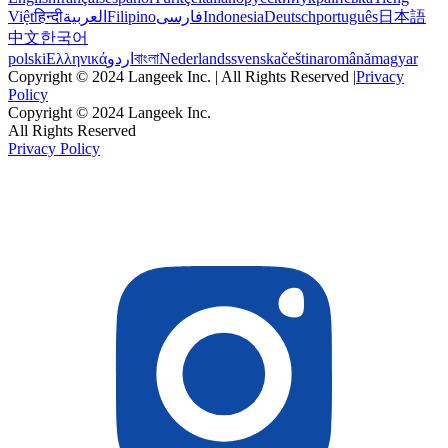
Việt
हिन्दी
العربية
Filipino
فارسی
Indonesia
Deutsch
português
日本語
中文
한국어
polski
Ελληνικά
اردو
বাংলা
Nederlands
svenska
čeština
română
magyar
Copyright © 2024 Langeek Inc. | All Rights Reserved |
Privacy
Policy
Copyright © 2024 Langeek Inc.
All Rights Reserved
Privacy Policy