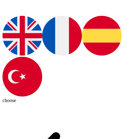
choose