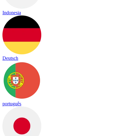
Indonesia
Deutsch
português