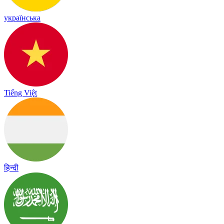
українська
Tiếng Việt
हिन्दी