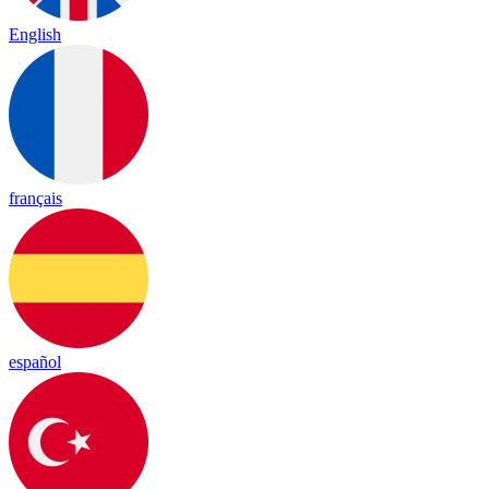
English
français
español