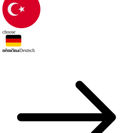
choose
němčina
Deutsch