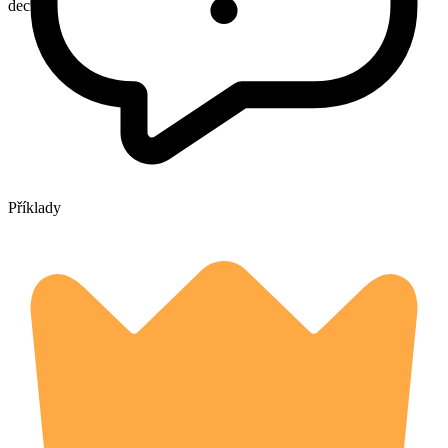
decried
Příklady