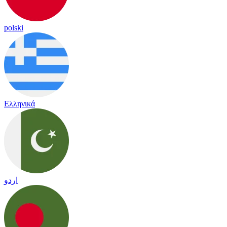
polski
Ελληνικά
اردو