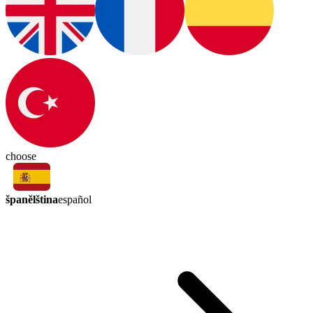
choose
španělština
español