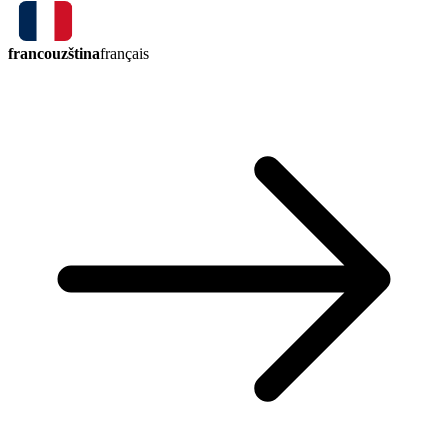
francouzština
français