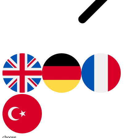
choose