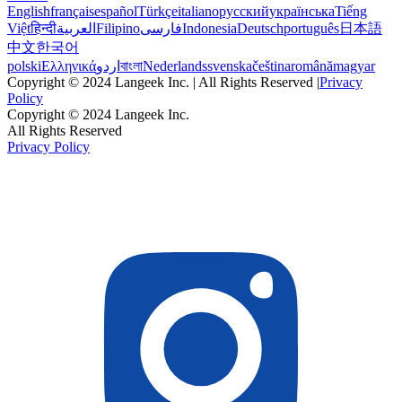
English
français
español
Türkçe
italiano
русский
українська
Tiếng
Việt
हिन्दी
العربية
Filipino
فارسی
Indonesia
Deutsch
português
日本語
中文
한국어
polski
Ελληνικά
اردو
বাংলা
Nederlands
svenska
čeština
română
magyar
Copyright © 2024 Langeek Inc. | All Rights Reserved |
Privacy
Policy
Copyright © 2024 Langeek Inc.
All Rights Reserved
Privacy Policy