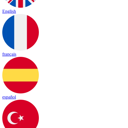
English
français
español