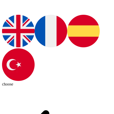
choose