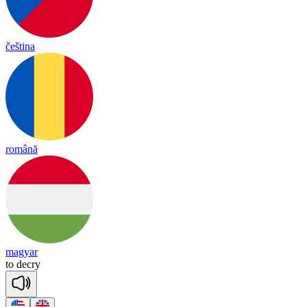
čeština
română
magyar
to
dec
ry