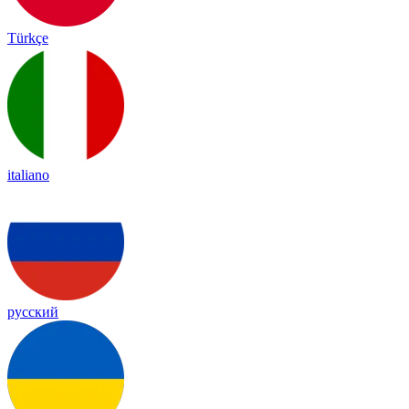
Türkçe
italiano
русский