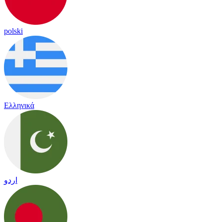
polski
Ελληνικά
اردو