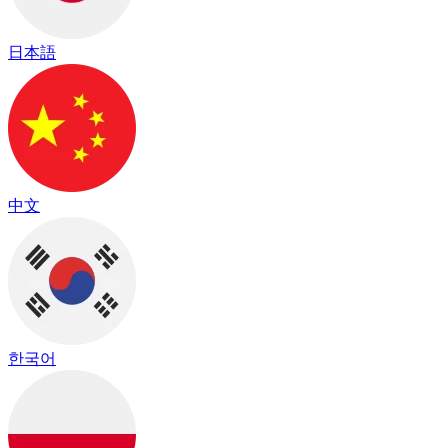
日本語
中文
한국어