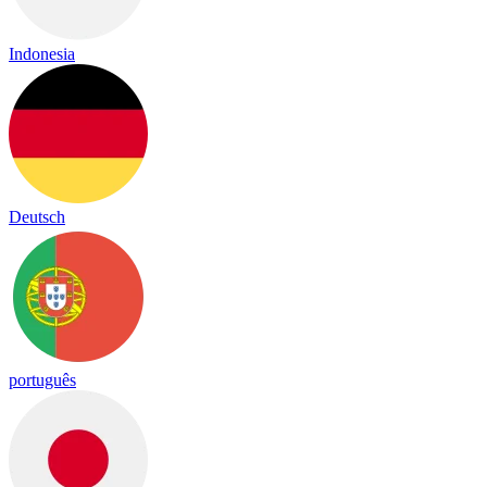
Indonesia
Deutsch
português