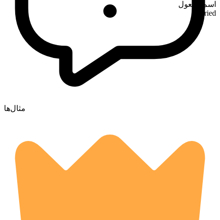
اسم مفعول
decried
مثال‌ها