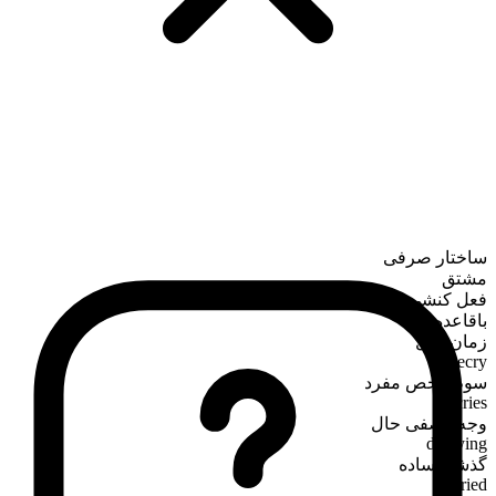
ساختار صرفی
مشتق
فعل کنشی
باقاعده
زمان حال
decry
سوم‌شخص مفرد
decries
وجه وصفی حال
decrying
گذشته ساده
decried