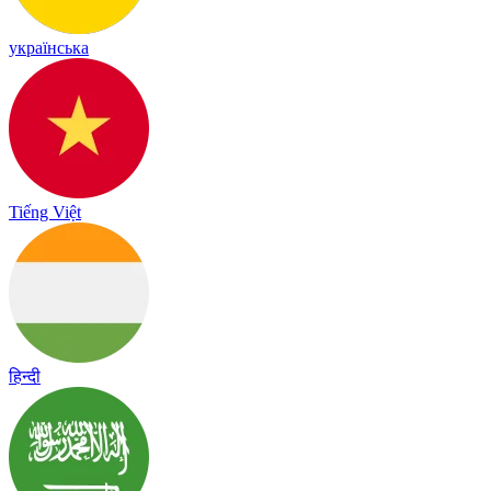
українська
Tiếng Việt
हिन्दी