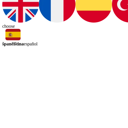
choose
španělština
español