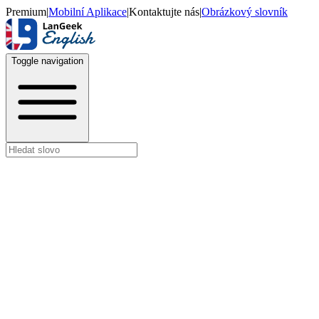
Premium
|
Mobilní Aplikace
|
Kontaktujte nás
|
Obrázkový slovník
Toggle navigation