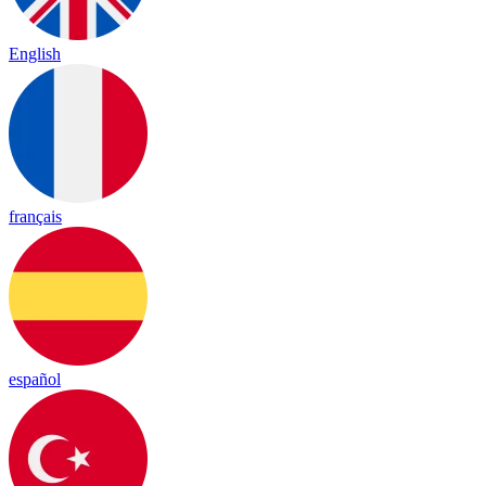
English
français
español