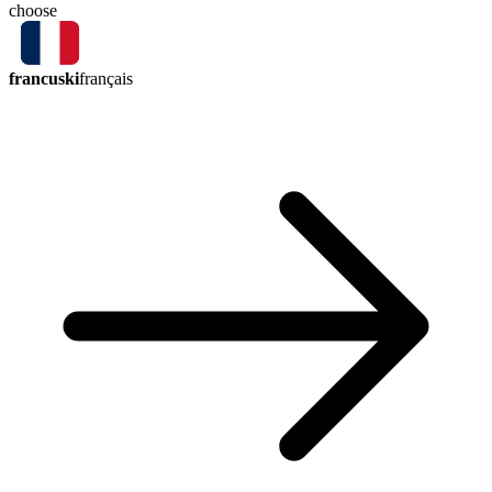
choose
francuski
français