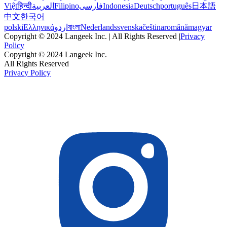
Việt
हिन्दी
العربية
Filipino
فارسی
Indonesia
Deutsch
português
日本語
中文
한국어
polski
Ελληνικά
اردو
বাংলা
Nederlands
svenska
čeština
română
magyar
Copyright © 2024 Langeek Inc. | All Rights Reserved |
Privacy
Policy
Copyright © 2024 Langeek Inc.
All Rights Reserved
Privacy Policy