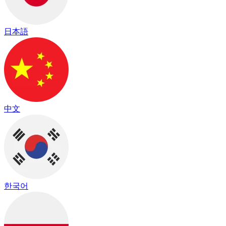
日本語
中文
한국어