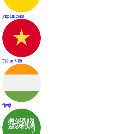
українська
Tiếng Việt
हिन्दी