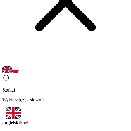
Szukaj
Wybierz język słownika
angielski
English