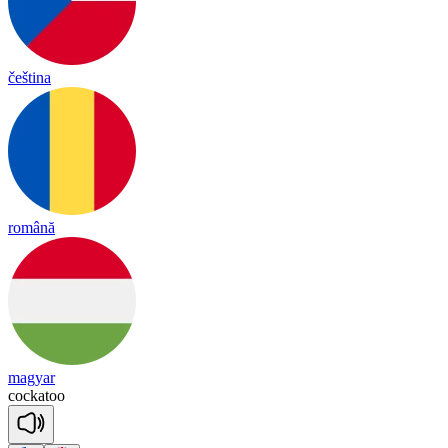
čeština
română
magyar
co
cka
too