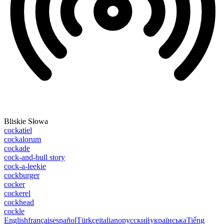
Bliskie Słowa
cockatiel
cockalorum
cockade
cock-and-bull story
cock-a-leekie
cockburger
cocker
cockerel
cockhead
cockle
English
français
español
Türkçe
italiano
русский
українська
Tiếng