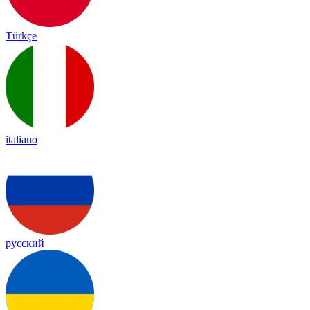
Türkçe
italiano
русский