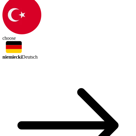
choose
niemiecki
Deutsch