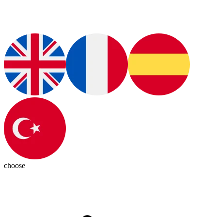
choose