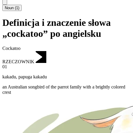
Noun
(
1
)
Definicja i znaczenie słowa
„cockatoo” po angielsku
Cockatoo
RZECZOWNIK
01
kakadu
,
papuga kakadu
an Australian songbird of the parrot family with a brightly colored
crest