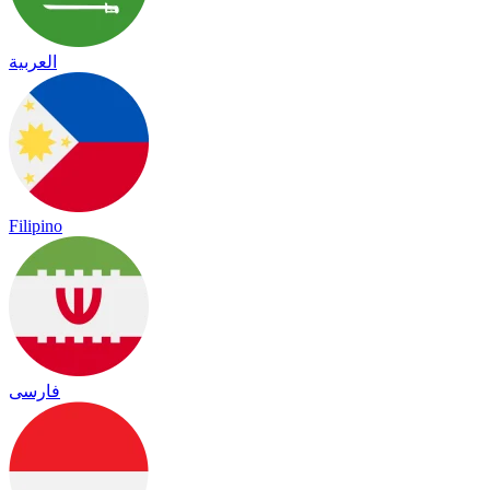
العربية
Filipino
فارسی