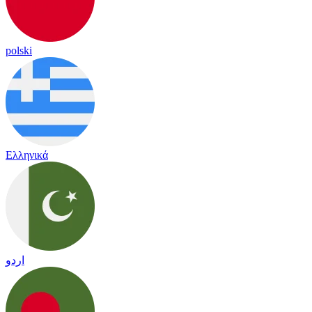
polski
Ελληνικά
اردو