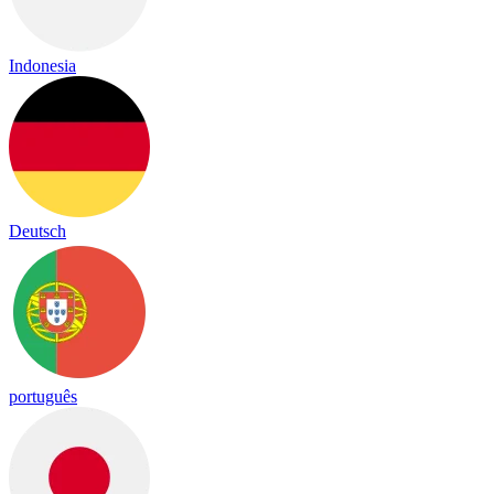
Indonesia
Deutsch
português