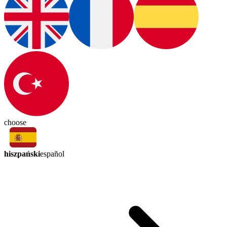
choose
hiszpański
español