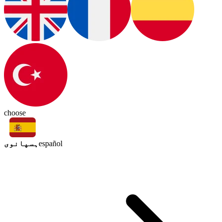
choose
ہسپانوی
español