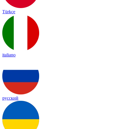
Türkçe
italiano
русский