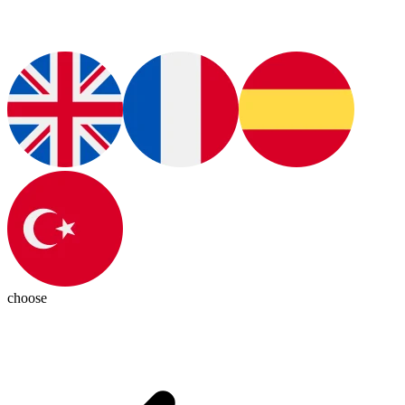
choose