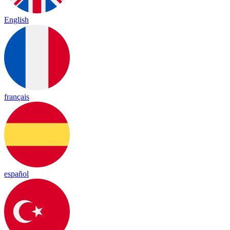
English
français
español