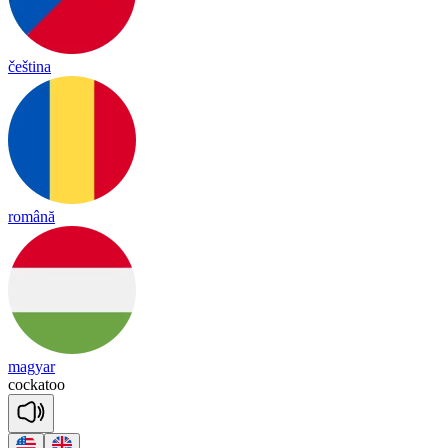
čeština
română
magyar
co
cka
too