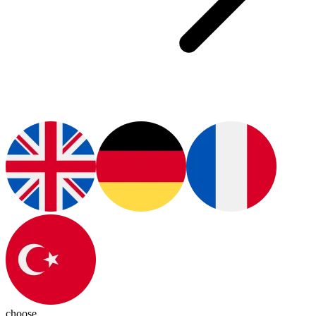
choose