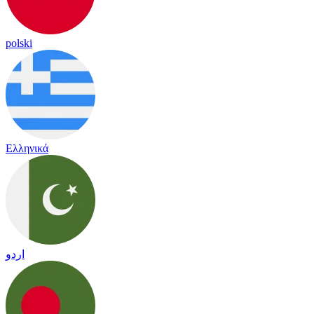
polski
Ελληνικά
اردو