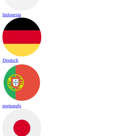
Indonesia
Deutsch
português