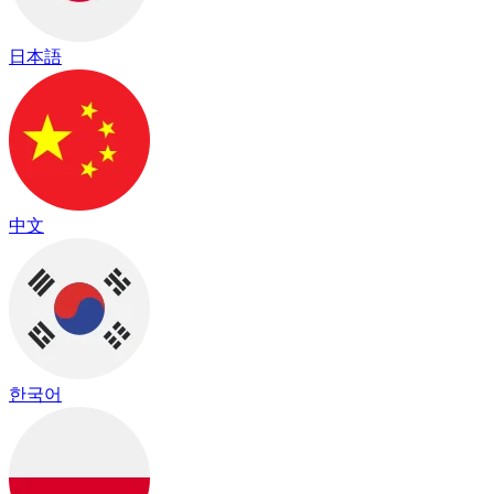
日本語
中文
한국어