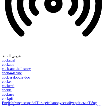
قریبی الفاظ
cockatiel
cockade
cock-and-bull story
cock-a-leekie
cock-a-doodle-doo
cocker
cockerel
cockle
cockney
cockpit
English
français
español
Türkçe
italiano
русский
українська
Tiếng