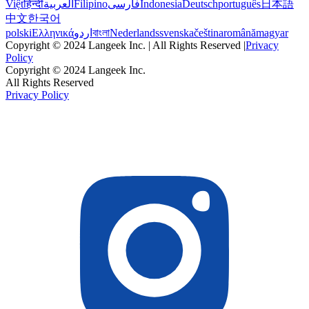
Việt
हिन्दी
العربية
Filipino
فارسی
Indonesia
Deutsch
português
日本語
中文
한국어
polski
Ελληνικά
اردو
বাংলা
Nederlands
svenska
čeština
română
magyar
Copyright © 2024 Langeek Inc. | All Rights Reserved |
Privacy
Policy
Copyright © 2024 Langeek Inc.
All Rights Reserved
Privacy Policy