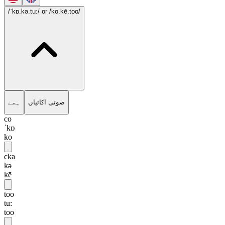
/ˈkɒ.kə.tu:/
or /ko.kē.too/
صوتی اکائیاں
ہجے
co
ˈkɒ
ko
cka
kə
kē
too
tu:
too