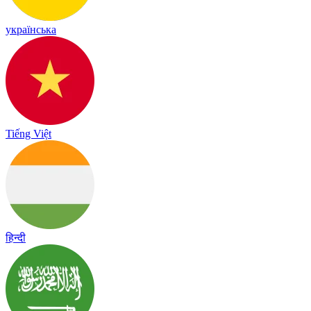
українська
Tiếng Việt
हिन्दी