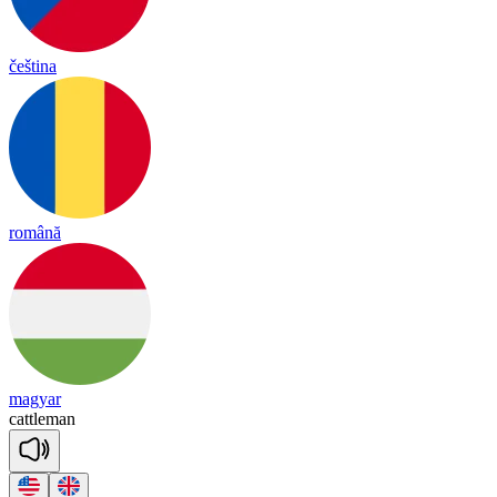
čeština
română
magyar
cattle
man