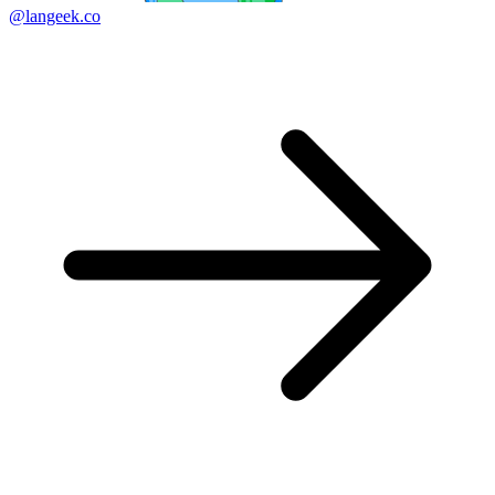
@langeek.co