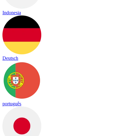
Indonesia
Deutsch
português