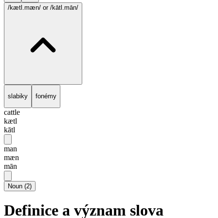
/kætl.mæn/
or /kātl.mān/
slabiky
fonémy
cattle
kætl
kātl
man
mæn
mān
Noun
(
2
)
Definice a význam slova