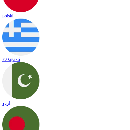
polski
Ελληνικά
اردو