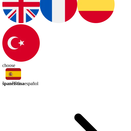
choose
španělština
español