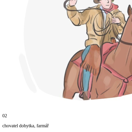
02
chovatel dobytka
,
farmář