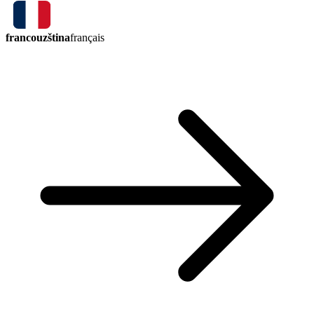
francouzština
français