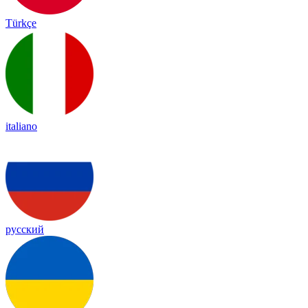
Türkçe
italiano
русский