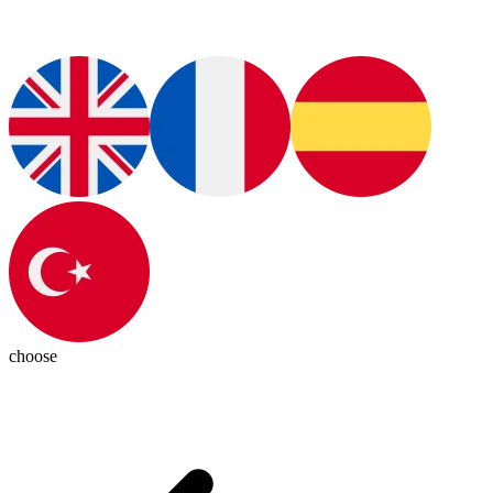
choose