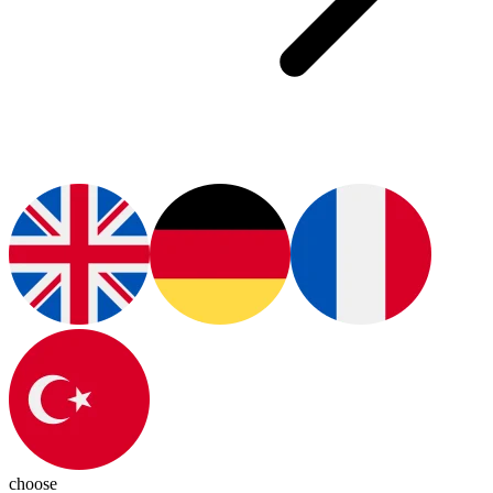
choose