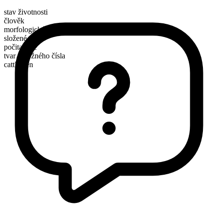
stav životnosti
člověk
morfologické složení
složené
počitatelné
tvar množného čísla
cattlemen