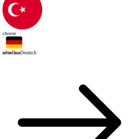
choose
němčina
Deutsch