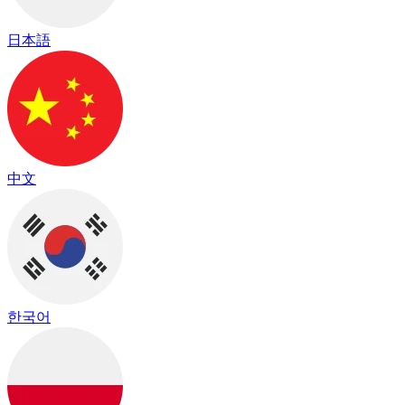
日本語
中文
한국어