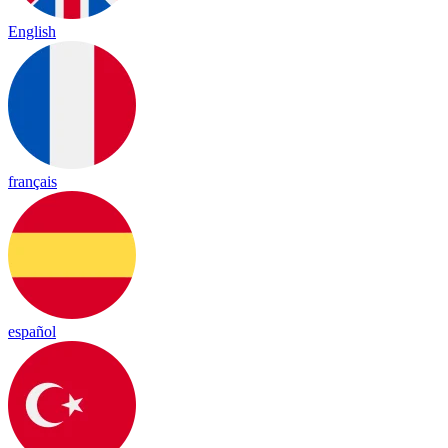
English
français
español