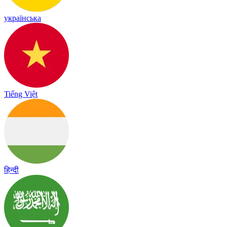
українська
Tiếng Việt
हिन्दी