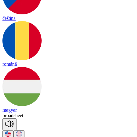
čeština
română
magyar
broad
sheet