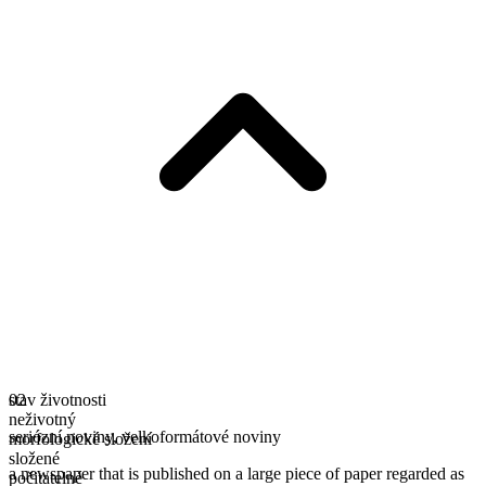
stav životnosti
02
neživotný
seriózní noviny
,
velkoformátové noviny
morfologické složení
složené
a newspaper that is published on a large piece of paper regarded as
počitatelné