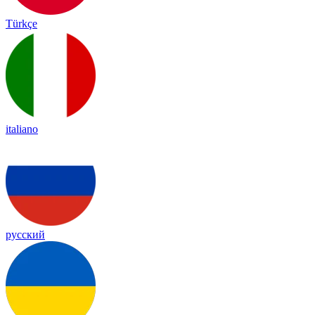
Türkçe
italiano
русский