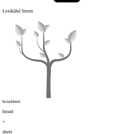
Lexikální Strom
broadsheet
broad
+
sheet