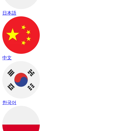
日本語
中文
한국어