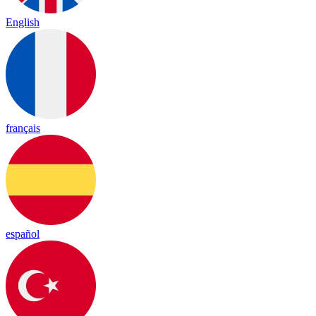
English
français
español