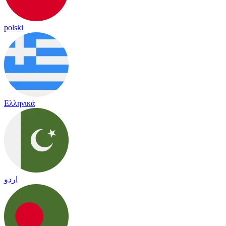
polski
Ελληνικά
اردو