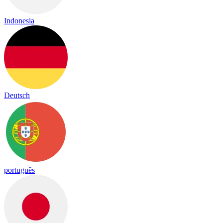
Indonesia
Deutsch
português