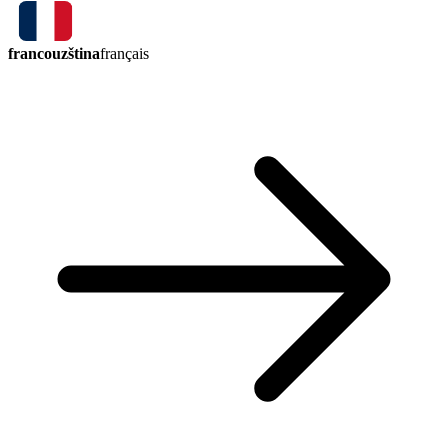
francouzština
français