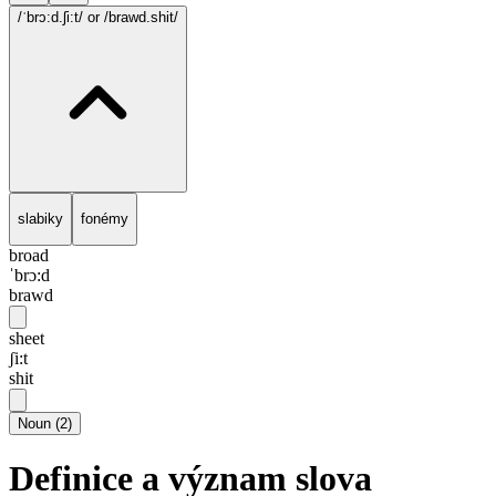
/ˈbrɔ:d.ʃi:t/
or /brawd.shit/
slabiky
fonémy
broad
ˈbrɔ:d
brawd
sheet
ʃi:t
shit
Noun
(
2
)
Definice a význam slova