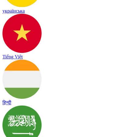
українська
Tiếng Việt
हिन्दी