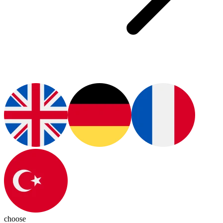
choose