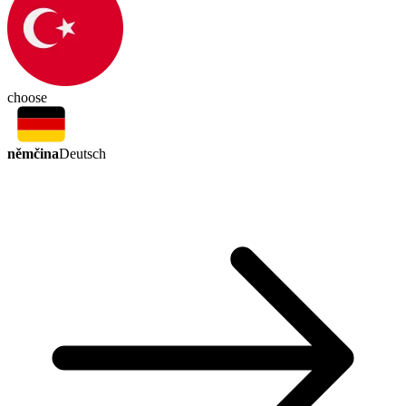
choose
němčina
Deutsch