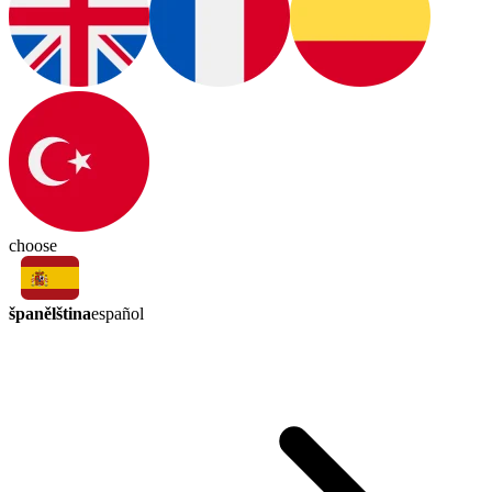
choose
španělština
español