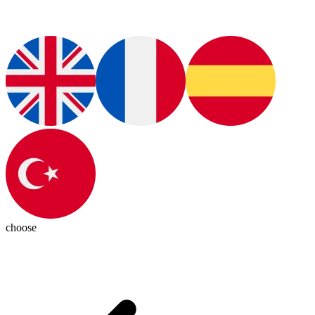
choose