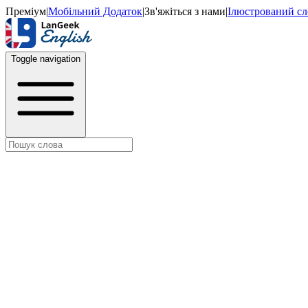
Преміум
|
Мобільний Додаток
|
Зв'яжіться з нами
|
Ілюстрований с
Toggle navigation