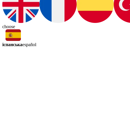
choose
іспанська
español