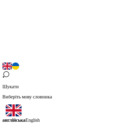
Шукати
Виберіть мову словника
англійська
English