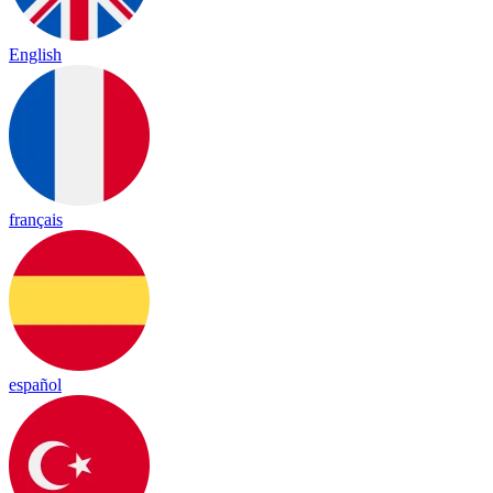
English
français
español