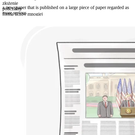
złożenie
a newspaper that is published on a large piece of paper regarded as
policzalny
more serious
forma liczby mnogiej
broadsheets