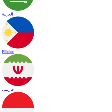
العربية
Filipino
فارسی