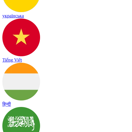
українська
Tiếng Việt
हिन्दी