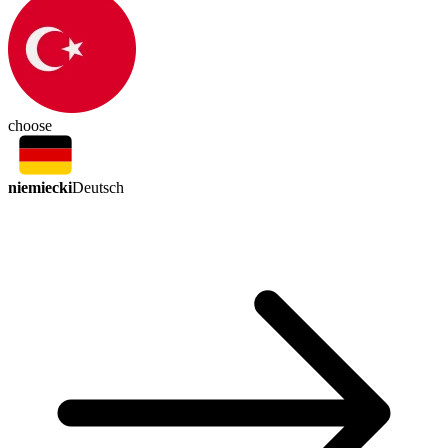
choose
niemiecki
Deutsch