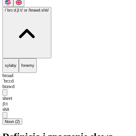
/ˈbrɔ:d.ʃi:t/
or /brawd.shit/
sylaby
fonemy
broad
ˈbrɔ:d
brawd
sheet
ʃi:t
shit
Noun
(
2
)