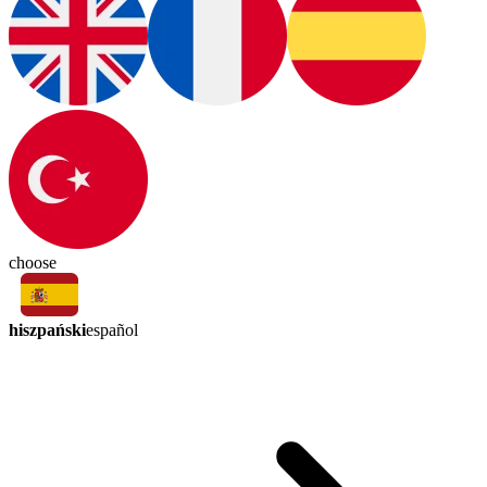
choose
hiszpański
español