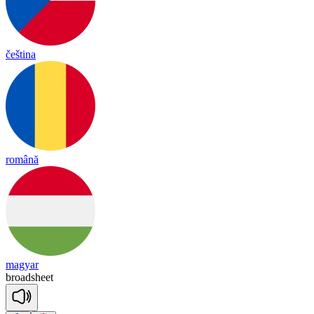
čeština
română
magyar
broad
sheet