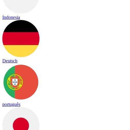
Indonesia
Deutsch
português