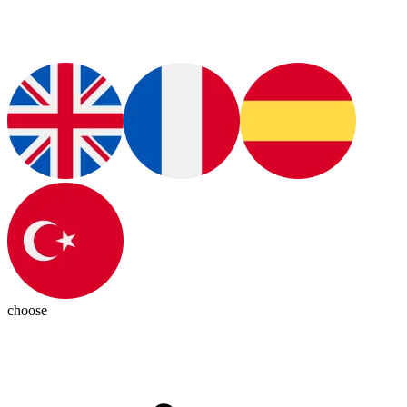
choose