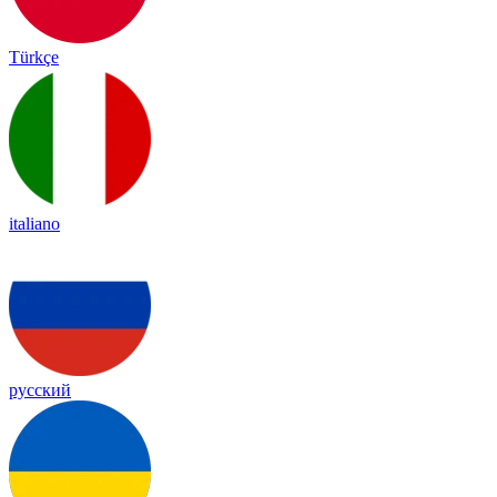
Türkçe
italiano
русский