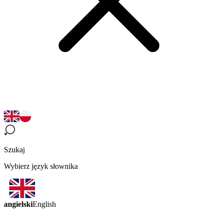
Szukaj
Wybierz język słownika
angielski
English