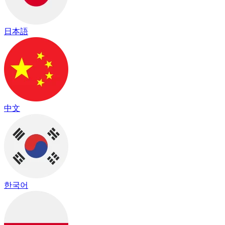
日本語
中文
한국어