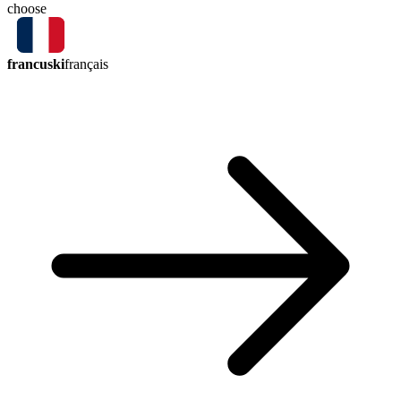
choose
francuski
français