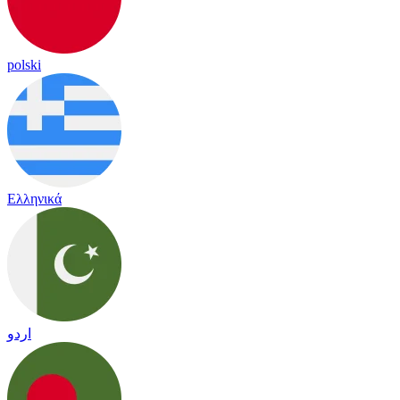
polski
Ελληνικά
اردو