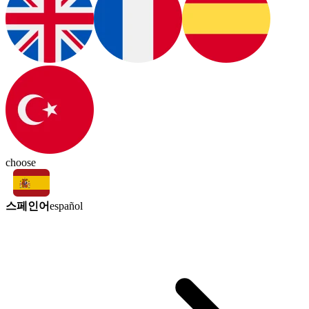
choose
스페인어
español