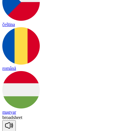
čeština
română
magyar
broad
sheet