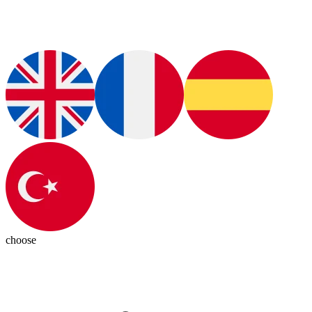
choose