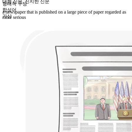
대형 신문
,
진지한 신문
형태적 구성
합성어
a newspaper that is published on a large piece of paper regarded as
가산
more serious
복수형
broadsheets