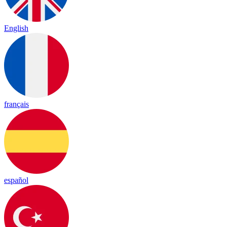
English
français
español