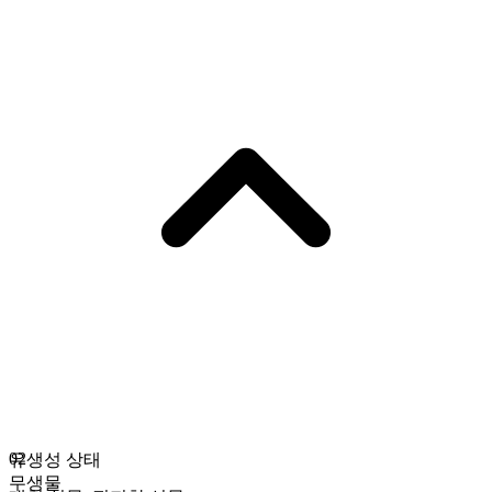
02
유생성 상태
무생물