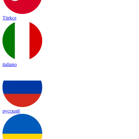
Türkçe
italiano
русский