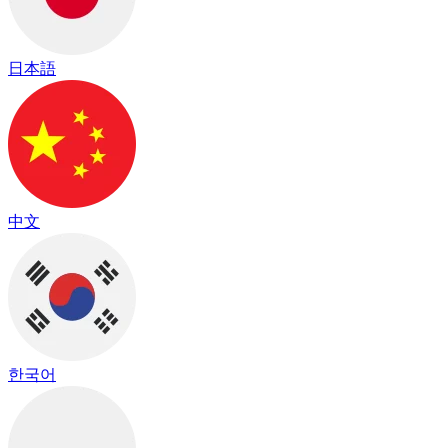
日本語
中文
한국어