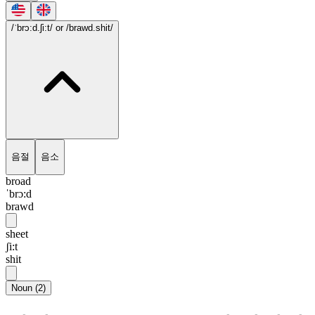
/ˈbrɔ:d.ʃi:t/
or /brawd.shit/
음절
음소
broad
ˈbrɔ:d
brawd
sheet
ʃi:t
shit
Noun
(
2
)