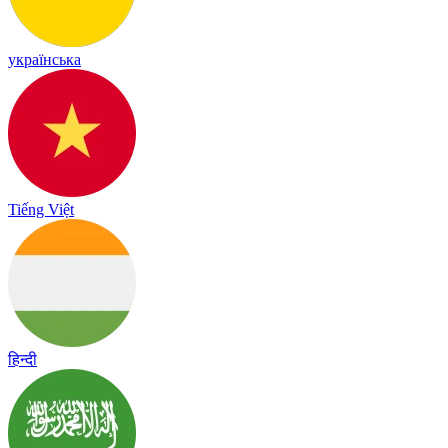
українська
Tiếng Việt
हिन्दी