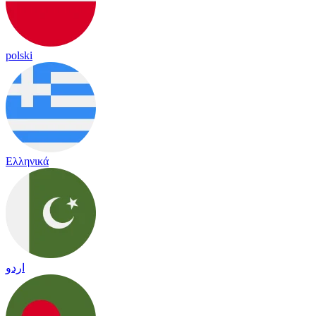
polski
Ελληνικά
اردو