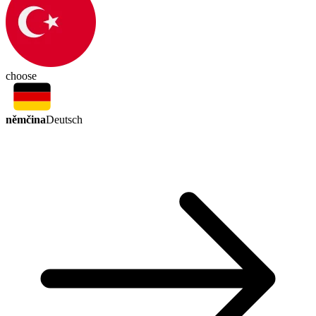
choose
němčina
Deutsch