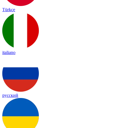
Türkçe
italiano
русский