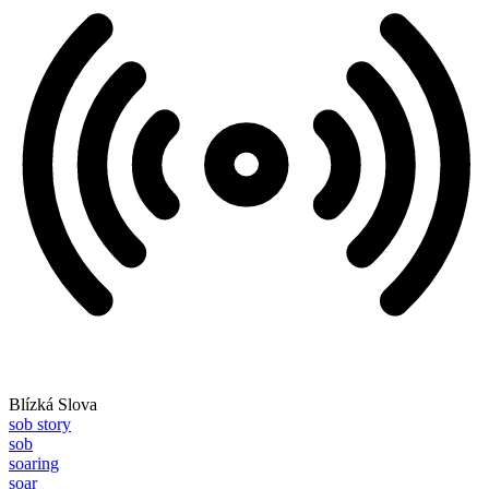
Blízká Slova
sob story
sob
soaring
soar