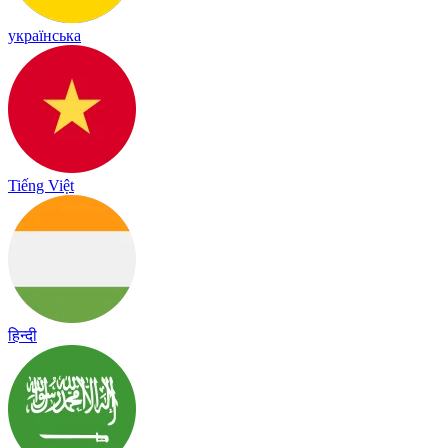
українська
Tiếng Việt
हिन्दी