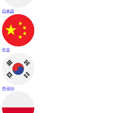
日本語
中文
한국어