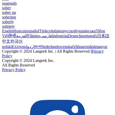
soapsuds
sober
sober up
sobering
soberly
sobriety
English
français
español
Türkçe
italiano
русский
українська
Tiếng
Việt
हिन्दी
العربية
Filipino
فارسی
Indonesia
Deutsch
português
日本語
中文
한국어
polski
Ελληνικά
اردو
বাংলা
Nederlands
svenska
čeština
română
magyar
Copyright © 2024 Langeek Inc. | All Rights Reserved |
Privacy
Policy
Copyright © 2024 Langeek Inc.
All Rights Reserved
Privacy Policy