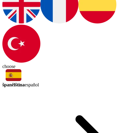
choose
španělština
español