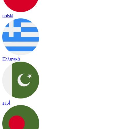
polski
Ελληνικά
اردو