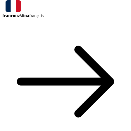
francouzština
français