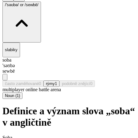
/'səʊbə/
or /sewbē/
slabiky
soba
'səʊbə
sewbē
často zaměňované
0
rýmy
1
podobně znějící
0
multiplayer online battle arena
Noun
(
1
)
Definice a význam slova „soba“
v angličtině
Soba