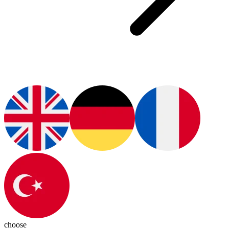
choose