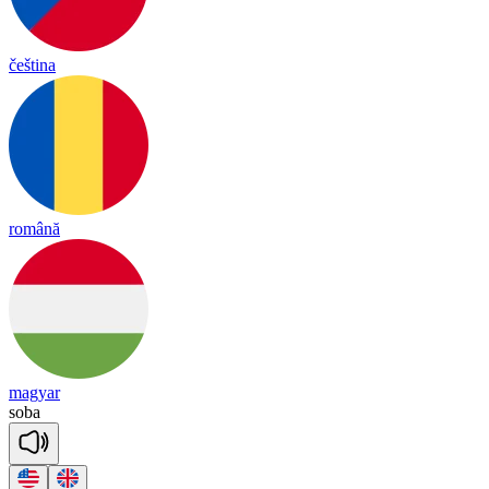
čeština
română
magyar
soba