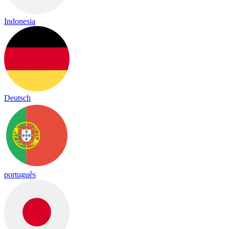
Indonesia
Deutsch
português