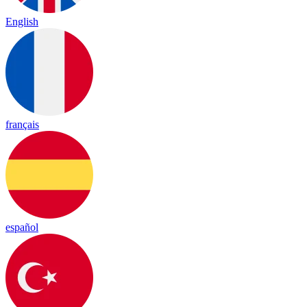
English
français
español