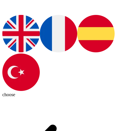
choose