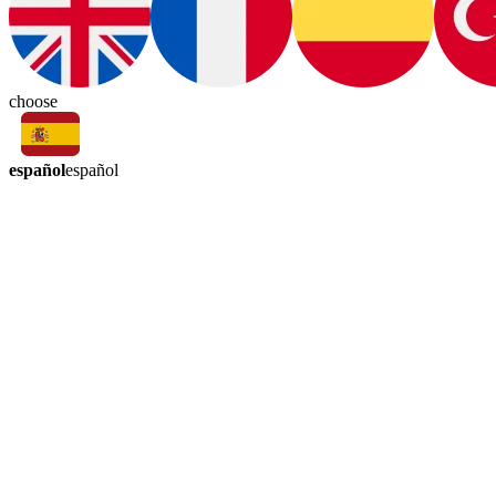
choose
español
español