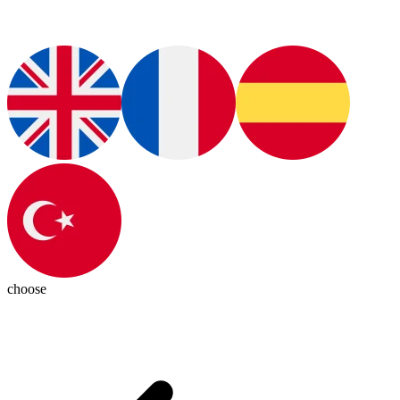
choose