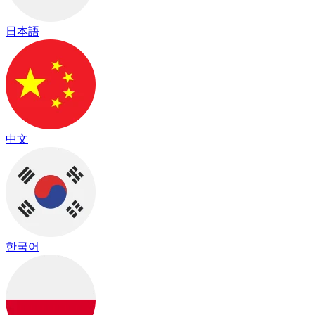
日本語
中文
한국어