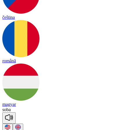
čeština
română
magyar
soba