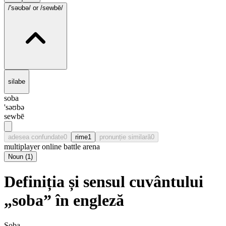
/'səʊbə/
or /sewbē/
silabe
soba
'səʊbə
sewbē
adesea confundate
0
rime
1
pronunție similară
0
multiplayer online battle arena
Noun
(
1
)
Definiția și sensul cuvântului
„soba” în engleză
Soba