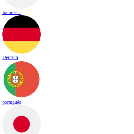
Indonesia
Deutsch
português