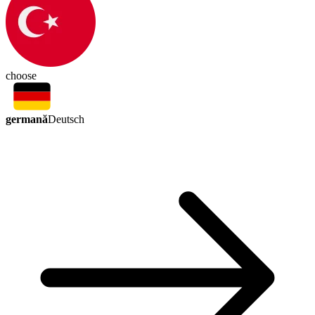
choose
germană
Deutsch