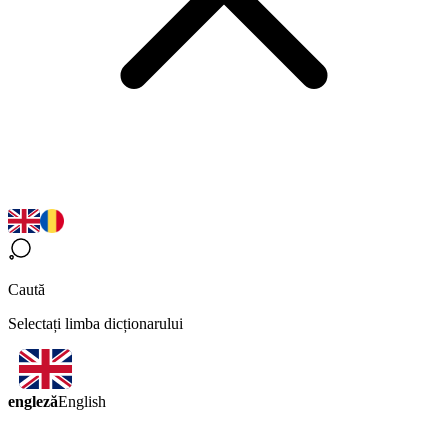
Caută
Selectați limba dicționarului
engleză
English