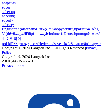
soapsuds
sober
sober up
sobering
soberly
sobriety
English
français
español
Türkçe
italiano
русский
українська
Tiếng
Việt
हिन्दी
العربية
Filipino
فارسی
Indonesia
Deutsch
português
日本語
中文
한국어
polski
Ελληνικά
اردو
বাংলা
Nederlands
svenska
čeština
română
magyar
Copyright © 2024 Langeek Inc. | All Rights Reserved |
Privacy
Policy
Copyright © 2024 Langeek Inc.
All Rights Reserved
Privacy Policy