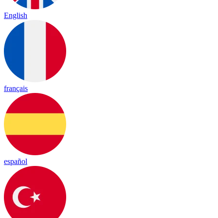
English
français
español