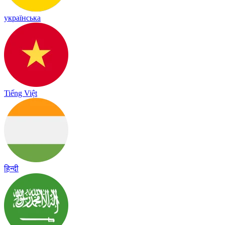
українська
Tiếng Việt
हिन्दी