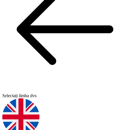
Selectați limba dvs