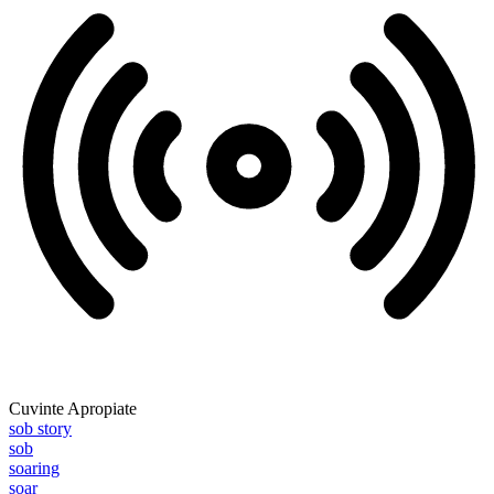
Cuvinte Apropiate
sob story
sob
soaring
soar