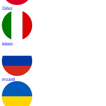
Türkçe
italiano
русский