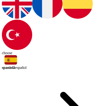
choose
spaniolă
español