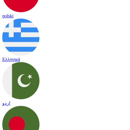
polski
Ελληνικά
اردو