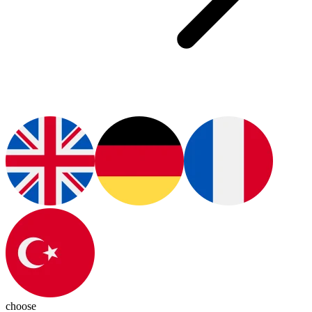
choose