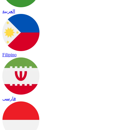
العربية
Filipino
فارسی