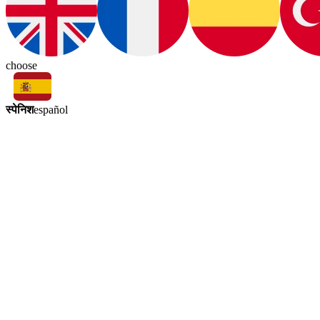
choose
स्पेनिश
español