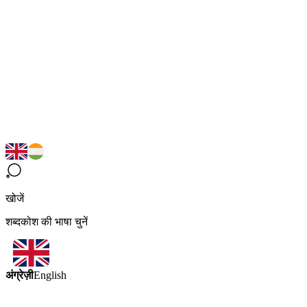
खोजें
शब्दकोश की भाषा चुनें
अंग्रेज़ी
English