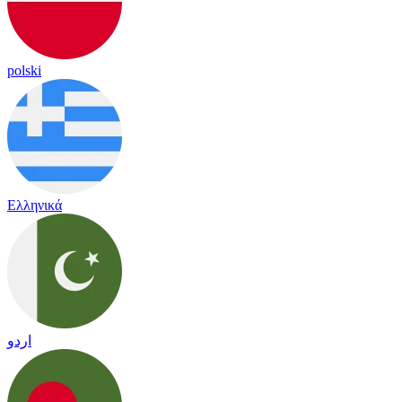
polski
Ελληνικά
اردو