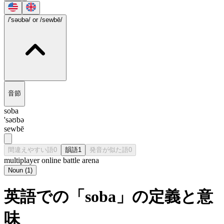
/'səʊbə/
or /sewbē/
音節
soba
'səʊbə
sewbē
間違えやすい語
0
韻語
1
発音が似た語
0
multiplayer online battle arena
Noun
(
1
)
英語での「soba」の定義と意
味