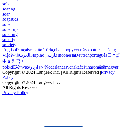
sob
soaring
soar
soapsuds
sober
sober up
sobering
soberly
sobriety
English
français
español
Türkçe
italiano
русский
українська
Tiếng
Việt
हिन्दी
العربية
Filipino
فارسی
Indonesia
Deutsch
português
日本語
中文
한국어
polski
Ελληνικά
اردو
বাংলা
Nederlands
svenska
čeština
română
magyar
Copyright © 2024 Langeek Inc. | All Rights Reserved |
Privacy
Policy
Copyright © 2024 Langeek Inc.
All Rights Reserved
Privacy Policy