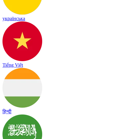
українська
Tiếng Việt
हिन्दी