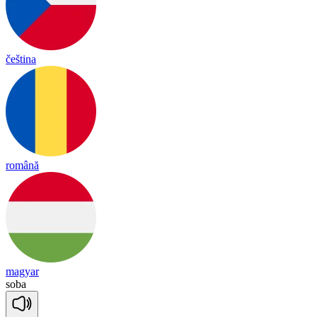
čeština
română
magyar
soba