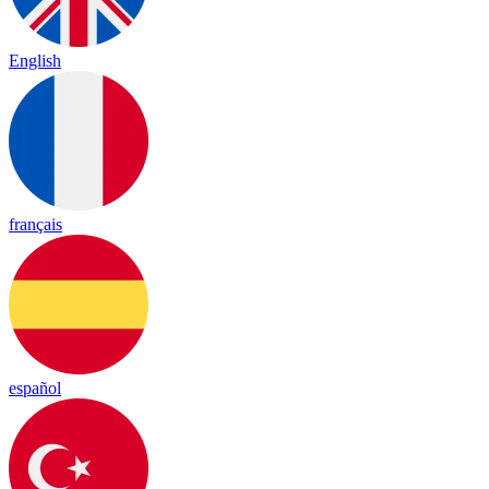
English
français
español