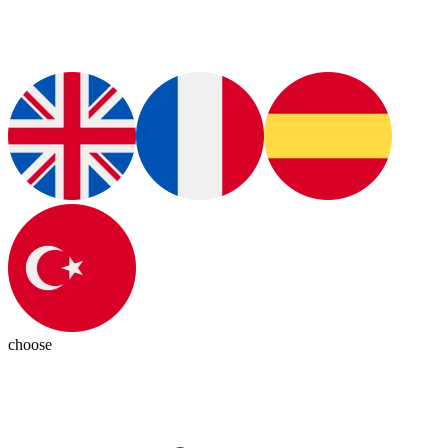
choose