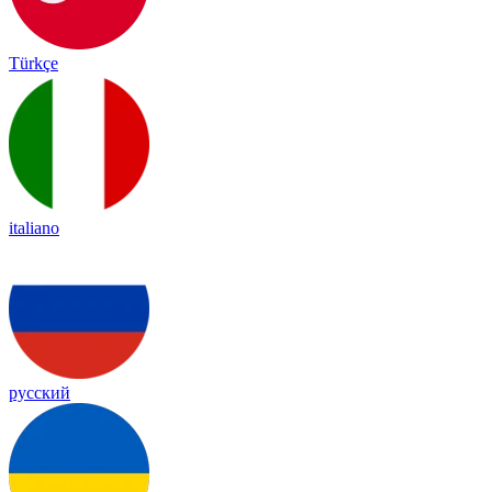
Türkçe
italiano
русский