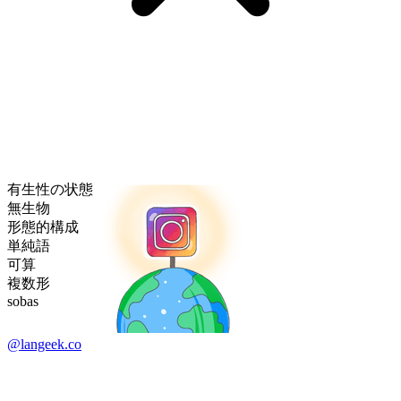
有生性の状態
無生物
形態的構成
単純語
可算
複数形
sobas
@langeek.co